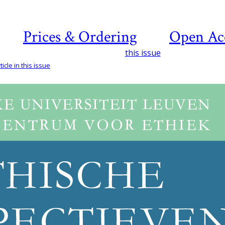
Prices & Ordering
Open Ac
this issue
icle in this issue