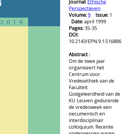
Journal:
Ethische
Perspectieven
Volume:
9
Issue:
1
Date:
april 1999
Pages:
35-35
DOI:
10.2143/EPN.9.1.516886
Abstract :
Om de twee jaar
organiseert het
Centrum voor
Vredesethiek van de
Faculteit
Godgeleerdheid van de
KU Leuven gedurende
de vredesweek een
oecumenisch en
interdisciplinair
colloquium. Recente
onderwerpen waren