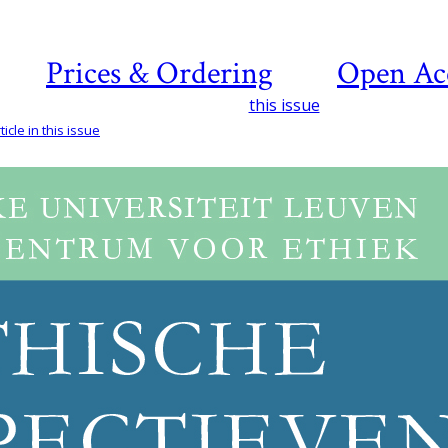
Prices & Ordering
Open Ac
this issue
icle in this issue