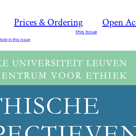
Prices & Ordering
Open Ac
this issue
icle in this issue