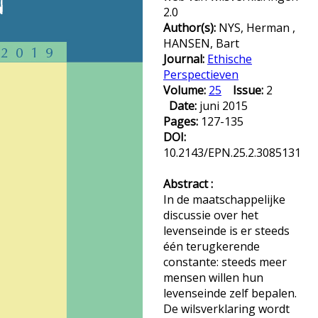
2.0
Author(s):
NYS, Herman ,
HANSEN, Bart
Journal:
Ethische
Perspectieven
Volume:
25
Issue:
2
Date:
juni 2015
Pages:
127-135
DOI:
10.2143/EPN.25.2.3085131
Abstract :
In de maatschappelijke
discussie over het
levenseinde is er steeds
één terugkerende
constante: steeds meer
mensen willen hun
levenseinde zelf bepalen.
De wilsverklaring wordt