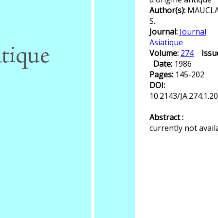
Author(s):
MAUCLA
S.
Journal:
Journal
Asiatique
Volume:
274
Issu
Date:
1986
Pages:
145-202
DOI:
10.2143/JA.274.1.2
Abstract :
currently not avail