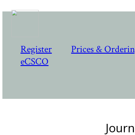
Register
Prices & Orderi
eCSCO
Journ