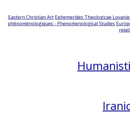
Eastern Christian Art
Ephemerides Theologicae Lovani
phénoménologiques - Phenomenological Studies
Europ
relat
Humanisti
Irani