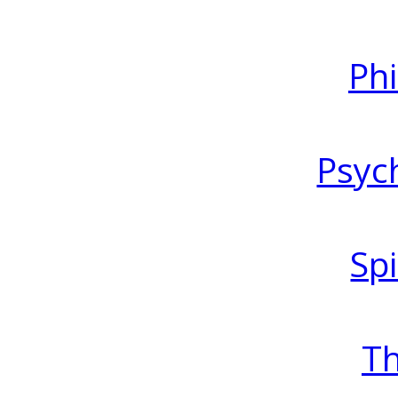
Ph
Psyc
Spi
T