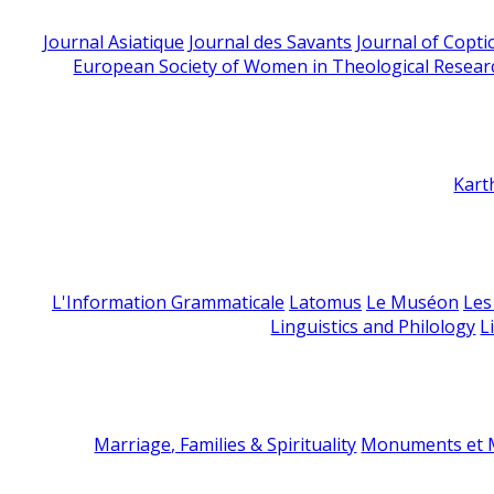
Journal Asiatique
Journal des Savants
Journal of Copti
European Society of Women in Theological Resear
Kart
L'Information Grammaticale
Latomus
Le Muséon
Les
Linguistics and Philology
L
Marriage, Families & Spirituality
Monuments et M