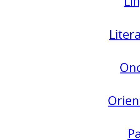
Lin
Liter
Ono
Orien
Pa