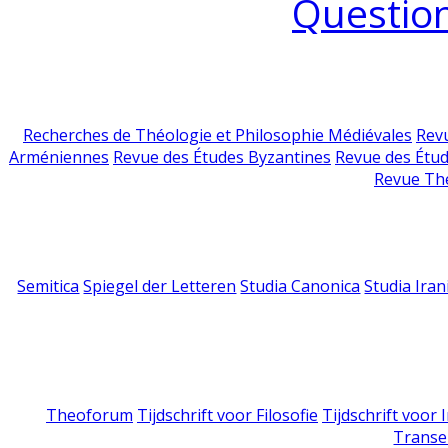
Question
Recherches de Théologie et Philosophie Médiévales
Revu
Arméniennes
Revue des Études Byzantines
Revue des Étu
Revue Th
Semitica
Spiegel der Letteren
Studia Canonica
Studia Iran
Theoforum
Tijdschrift voor Filosofie
Tijdschrift voor
Transe