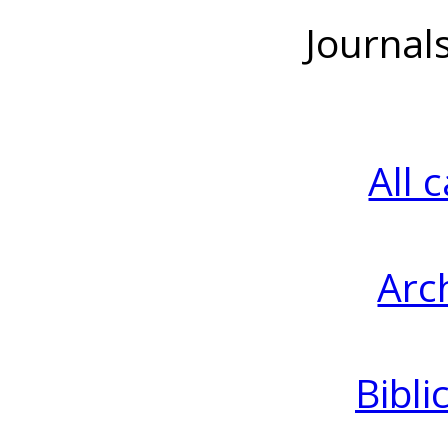
Journal
All 
Arc
Bibli