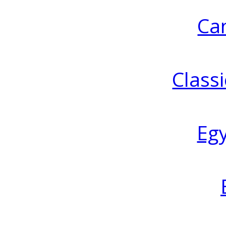
Ca
Classi
Eg