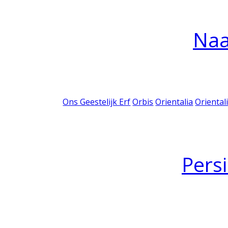
Na
Ons Geestelijk Erf
Orbis
Orientalia
Oriental
Pers