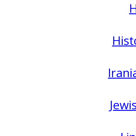
H
Hist
Irani
Jewi