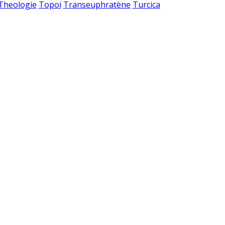
 Theologie
Topoi
Transeuphratène
Turcica