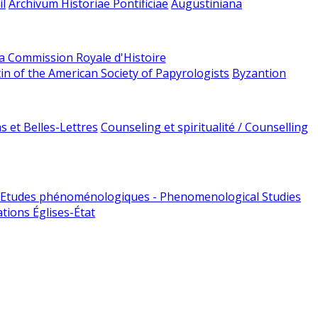
l
Archivum Historiae Pontificiae
Augustiniana
la Commission Royale d'Histoire
tin of the American Society of Papyrologists
Byzantion
 et Belles-Lettres
Counseling et spiritualité / Counselling
Etudes phénoménologiques - Phenomenological Studies
tions Églises-État