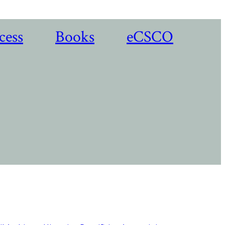
cess
Books
eCSCO