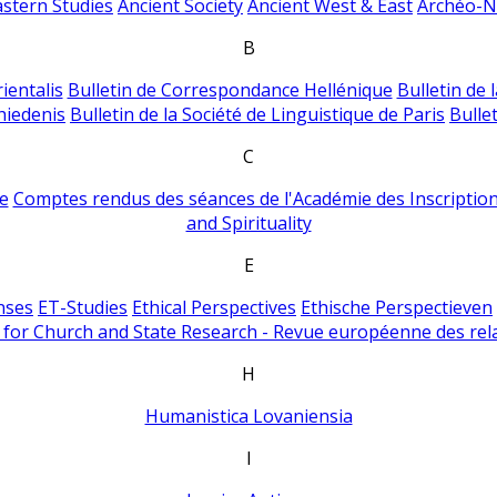
astern Studies
Ancient Society
Ancient West & East
Archéo-Ni
B
ientalis
Bulletin de Correspondance Hellénique
Bulletin de 
hiedenis
Bulletin de la Société de Linguistique de Paris
Bulle
C
e
Comptes rendus des séances de l'Académie des Inscriptions
and Spirituality
E
nses
ET-Studies
Ethical Perspectives
Ethische Perspectieven
for Church and State Research - Revue européenne des rela
H
Humanistica Lovaniensia
I