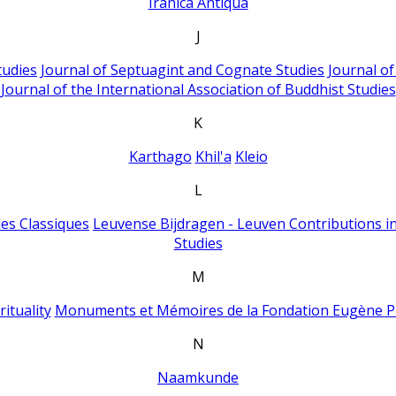
Iranica Antiqua
J
tudies
Journal of Septuagint and Cognate Studies
Journal o
Journal of the International Association of Buddhist Studies
K
Karthago
Khil'a
Kleio
L
es Classiques
Leuvense Bijdragen - Leuven Contributions in
Studies
M
ituality
Monuments et Mémoires de la Fondation Eugène P
N
Naamkunde