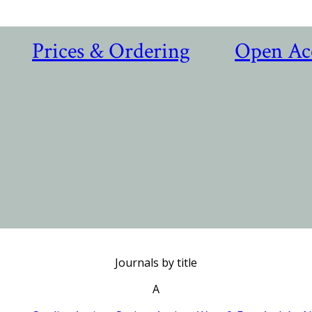
Prices & Ordering
Open Ac
Journals by title
A