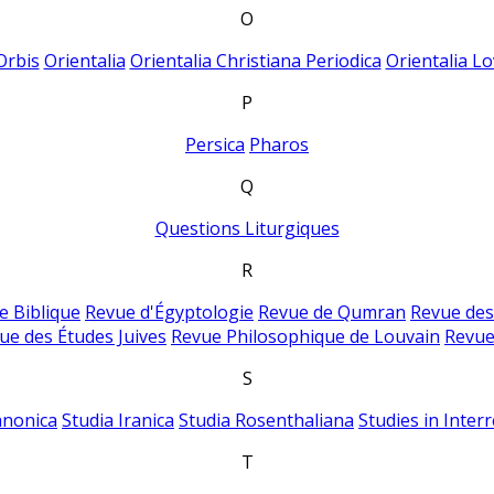
O
Orbis
Orientalia
Orientalia Christiana Periodica
Orientalia Lo
P
Persica
Pharos
Q
Questions Liturgiques
R
e Biblique
Revue d'Égyptologie
Revue de Qumran
Revue des
ue des Études Juives
Revue Philosophique de Louvain
Revue
S
anonica
Studia Iranica
Studia Rosenthaliana
Studies in Inter
T