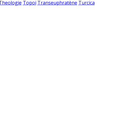
 Theologie
Topoi
Transeuphratène
Turcica