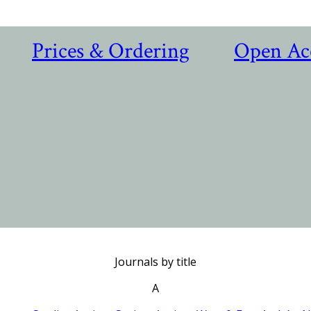
Prices & Ordering
Open Ac
Journals by title
A