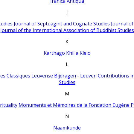
Iranica Antiqua
J
tudies
Journal of Septuagint and Cognate Studies
Journal o
Journal of the International Association of Buddhist Studies
K
Karthago
Khil'a
Kleio
L
es Classiques
Leuvense Bijdragen - Leuven Contributions in
Studies
M
ituality
Monuments et Mémoires de la Fondation Eugène P
N
Naamkunde