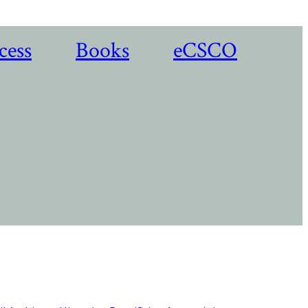
cess
Books
eCSCO