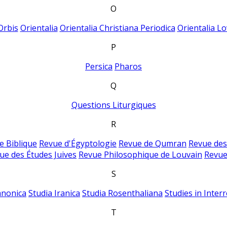
O
Orbis
Orientalia
Orientalia Christiana Periodica
Orientalia Lo
P
Persica
Pharos
Q
Questions Liturgiques
R
e Biblique
Revue d'Égyptologie
Revue de Qumran
Revue des
ue des Études Juives
Revue Philosophique de Louvain
Revue
S
anonica
Studia Iranica
Studia Rosenthaliana
Studies in Inter
T