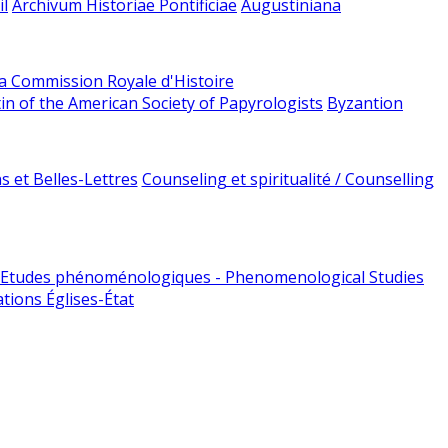
l
Archivum Historiae Pontificiae
Augustiniana
la Commission Royale d'Histoire
tin of the American Society of Papyrologists
Byzantion
 et Belles-Lettres
Counseling et spiritualité / Counselling
Etudes phénoménologiques - Phenomenological Studies
tions Églises-État