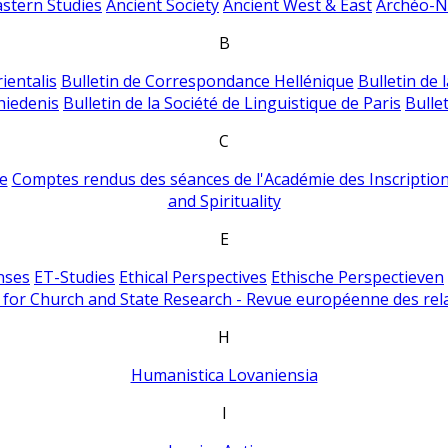
astern Studies
Ancient Society
Ancient West & East
Archéo-Ni
B
ientalis
Bulletin de Correspondance Hellénique
Bulletin de 
hiedenis
Bulletin de la Société de Linguistique de Paris
Bulle
C
e
Comptes rendus des séances de l'Académie des Inscriptions
and Spirituality
E
nses
ET-Studies
Ethical Perspectives
Ethische Perspectieven
for Church and State Research - Revue européenne des rela
H
Humanistica Lovaniensia
I