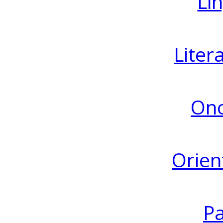
Lin
Liter
Ono
Orien
Pa