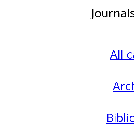
Journal
All 
Arc
Bibli