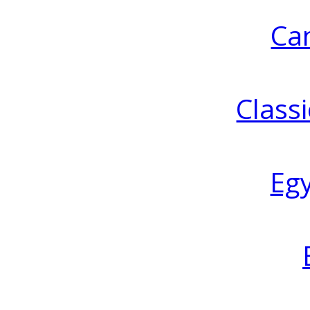
Ca
Classi
Eg