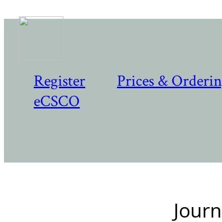
Register
Prices & Orderi
eCSCO
Journ