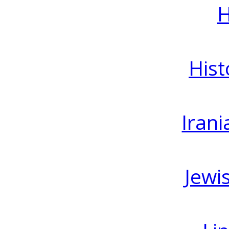
H
Hist
Irani
Jewi