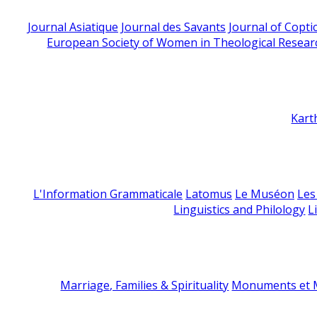
Journal Asiatique
Journal des Savants
Journal of Copti
European Society of Women in Theological Resear
Kart
L'Information Grammaticale
Latomus
Le Muséon
Les
Linguistics and Philology
L
Marriage, Families & Spirituality
Monuments et M