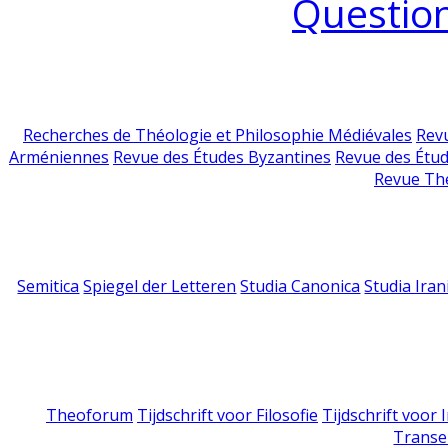
Question
Recherches de Théologie et Philosophie Médiévales
Revu
Arméniennes
Revue des Études Byzantines
Revue des Étu
Revue Th
Semitica
Spiegel der Letteren
Studia Canonica
Studia Iran
Theoforum
Tijdschrift voor Filosofie
Tijdschrift voor
Transe