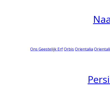
Na
Ons Geestelijk Erf
Orbis
Orientalia
Oriental
Pers