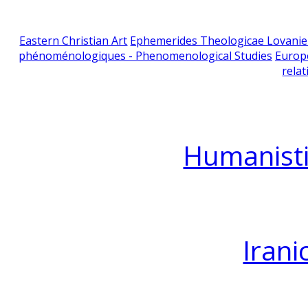
Eastern Christian Art
Ephemerides Theologicae Lovani
phénoménologiques - Phenomenological Studies
Europ
relat
Humanisti
Irani