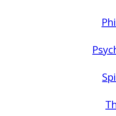
Ph
Psyc
Spi
T