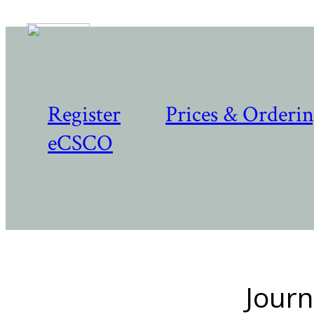
Register
Prices & Orderi
eCSCO
Journ