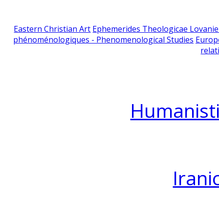
Eastern Christian Art
Ephemerides Theologicae Lovani
phénoménologiques - Phenomenological Studies
Europ
relat
Humanisti
Irani