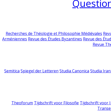
Question
Recherches de Théologie et Philosophie Médiévales
Revu
Arméniennes
Revue des Études Byzantines
Revue des Étu
Revue Th
Semitica
Spiegel der Letteren
Studia Canonica
Studia Iran
Theoforum
Tijdschrift voor Filosofie
Tijdschrift voor
Transe