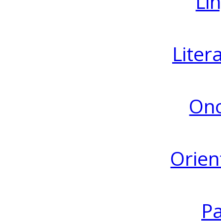
Lin
Liter
Ono
Orien
Pa