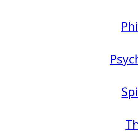
Ph
Psyc
Spi
T