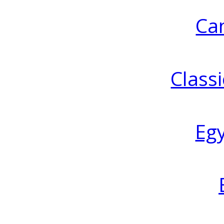
Ca
Classi
Eg