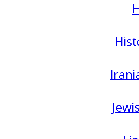
H
Hist
Irani
Jewi