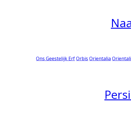
Na
Ons Geestelijk Erf
Orbis
Orientalia
Oriental
Pers