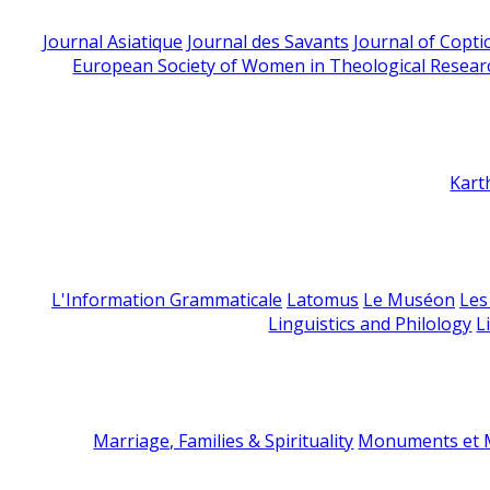
Journal Asiatique
Journal des Savants
Journal of Copti
European Society of Women in Theological Resear
Kart
L'Information Grammaticale
Latomus
Le Muséon
Les
Linguistics and Philology
L
Marriage, Families & Spirituality
Monuments et M