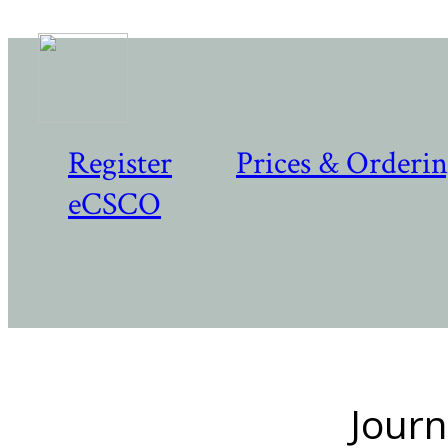
Register
Prices & Orderi
eCSCO
Journ