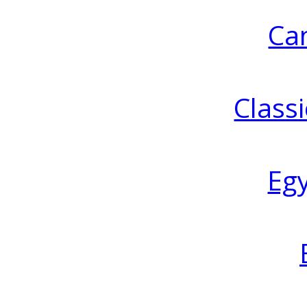
Ca
Classi
Eg