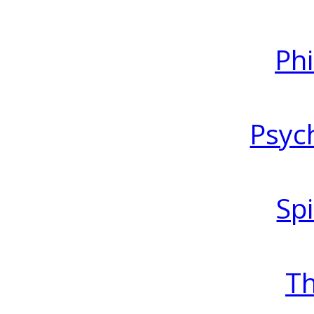
Ph
Psyc
Spi
T