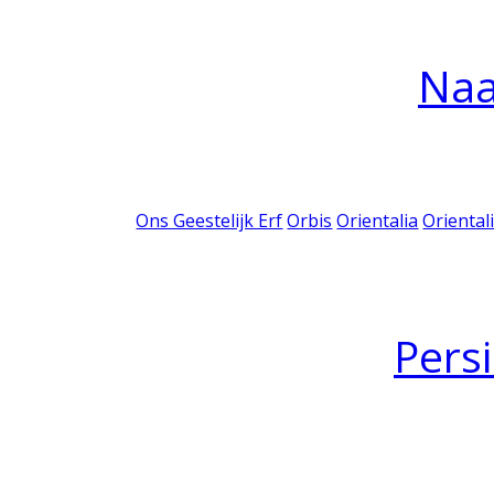
Na
Ons Geestelijk Erf
Orbis
Orientalia
Oriental
Pers