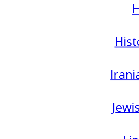
H
Hist
Irani
Jewi