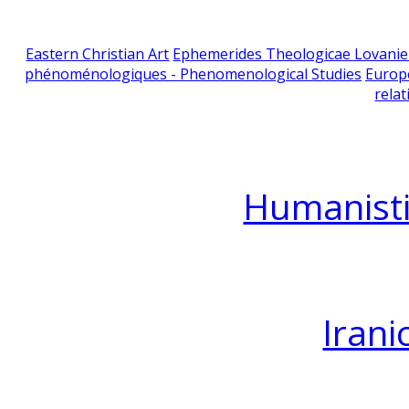
Eastern Christian Art
Ephemerides Theologicae Lovani
phénoménologiques - Phenomenological Studies
Europ
relat
Humanisti
Irani