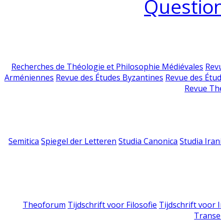
Question
Recherches de Théologie et Philosophie Médiévales
Revu
Arméniennes
Revue des Études Byzantines
Revue des Étu
Revue Th
Semitica
Spiegel der Letteren
Studia Canonica
Studia Iran
Theoforum
Tijdschrift voor Filosofie
Tijdschrift voor
Transe