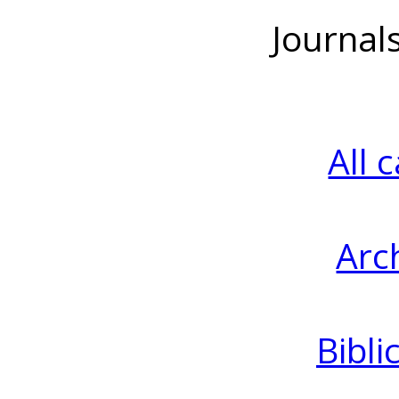
Journal
All 
Arc
Bibli