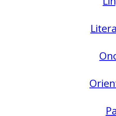
Lin
Liter
Ono
Orien
Pa