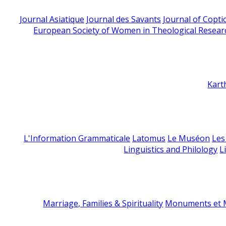
Journal Asiatique
Journal des Savants
Journal of Copti
European Society of Women in Theological Resear
Kart
L'Information Grammaticale
Latomus
Le Muséon
Les
Linguistics and Philology
L
Marriage, Families & Spirituality
Monuments et M