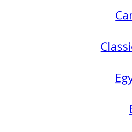
Ca
Classi
Eg