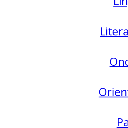
Lin
Liter
Ono
Orien
Pa