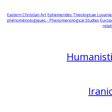
Eastern Christian Art
Ephemerides Theologicae Lovani
phénoménologiques - Phenomenological Studies
Europ
relat
Humanisti
Irani