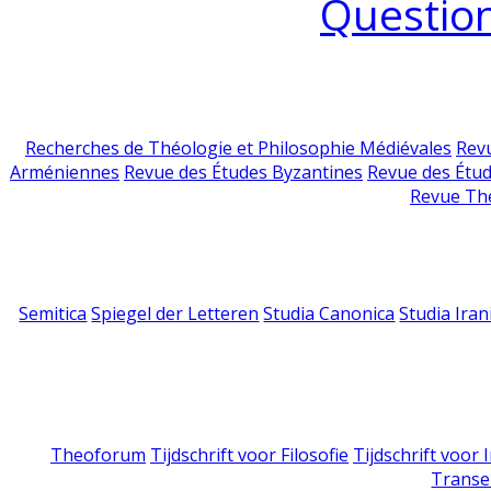
Question
Recherches de Théologie et Philosophie Médiévales
Revu
Arméniennes
Revue des Études Byzantines
Revue des Étu
Revue Th
Semitica
Spiegel der Letteren
Studia Canonica
Studia Iran
Theoforum
Tijdschrift voor Filosofie
Tijdschrift voor
Transe