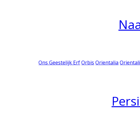
Na
Ons Geestelijk Erf
Orbis
Orientalia
Oriental
Pers