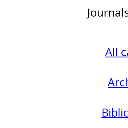
Journal
All 
Arc
Bibli