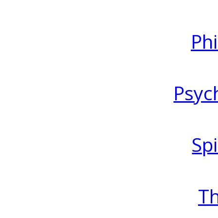
Ph
Psyc
Spi
T