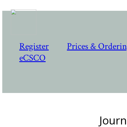
Register
Prices & Orderi
eCSCO
Journ