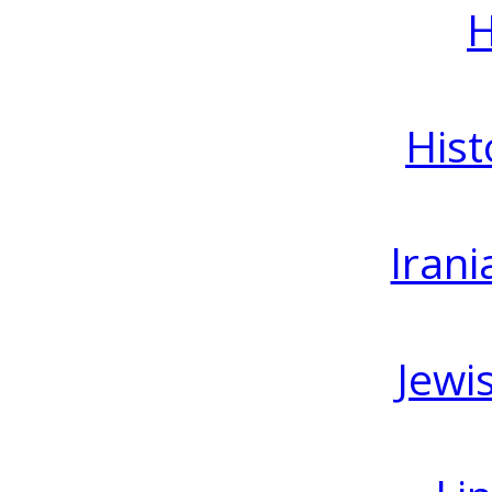
H
Hist
Irani
Jewi