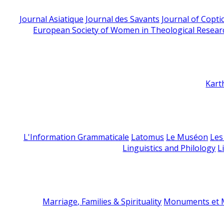
Journal Asiatique
Journal des Savants
Journal of Copti
European Society of Women in Theological Resear
Kart
L'Information Grammaticale
Latomus
Le Muséon
Les
Linguistics and Philology
L
Marriage, Families & Spirituality
Monuments et M