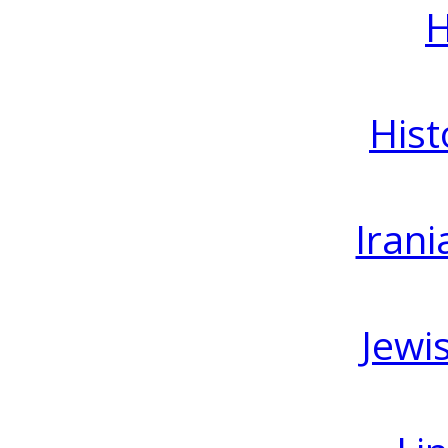
H
Hist
Irani
Jewi