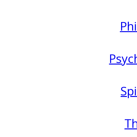
Ph
Psyc
Spi
T