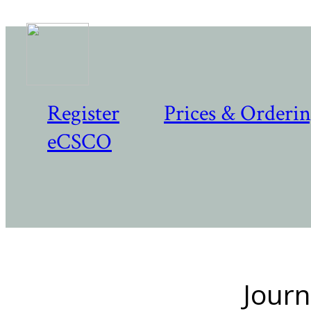
Register
Prices & Orderi
eCSCO
Journ