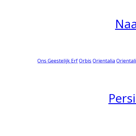
Na
Ons Geestelijk Erf
Orbis
Orientalia
Oriental
Pers