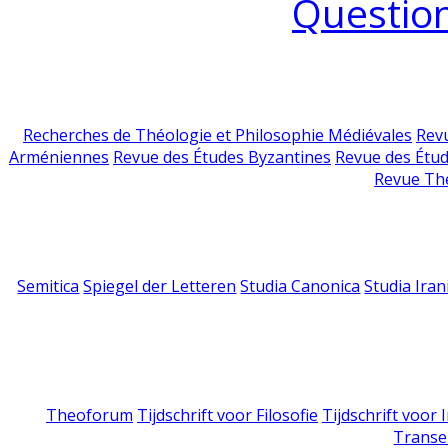
Question
Recherches de Théologie et Philosophie Médiévales
Revu
Arméniennes
Revue des Études Byzantines
Revue des Étu
Revue Th
Semitica
Spiegel der Letteren
Studia Canonica
Studia Iran
Theoforum
Tijdschrift voor Filosofie
Tijdschrift voor
Transe