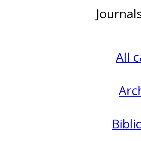
Journal
All 
Arc
Bibli