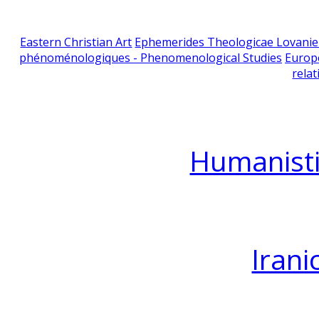
Eastern Christian Art
Ephemerides Theologicae Lovani
phénoménologiques - Phenomenological Studies
Europ
relat
Humanisti
Irani