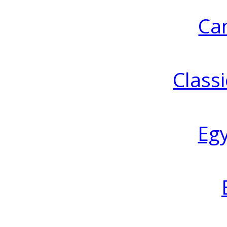
Ca
Classi
Eg