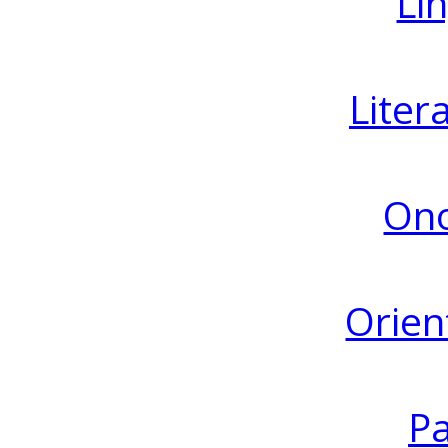
Lin
Liter
Ono
Orien
Pa