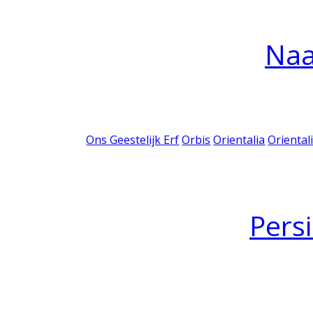
Na
Ons Geestelijk Erf
Orbis
Orientalia
Oriental
Pers