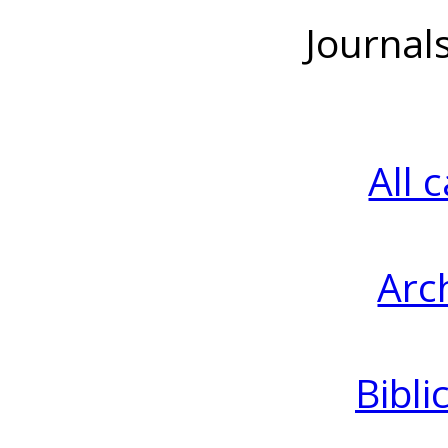
Journal
All 
Arc
Bibli