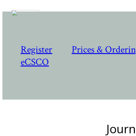
Register
Prices & Orderi
eCSCO
Journ