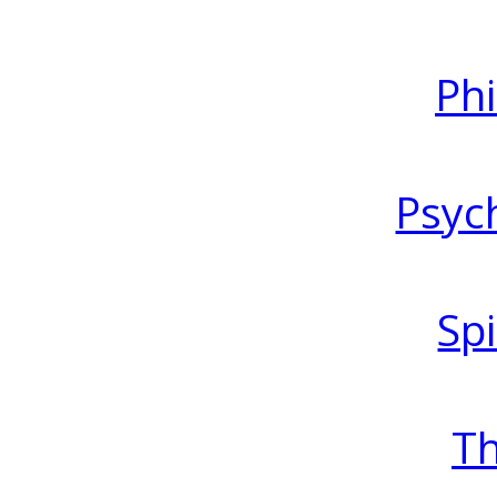
Ph
Psyc
Spi
T