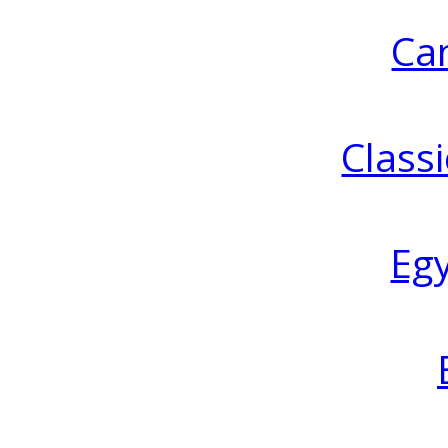
Ca
Classi
Eg