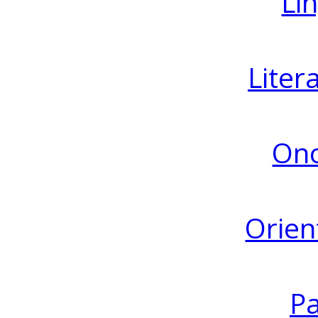
Lin
Liter
Ono
Orien
Pa