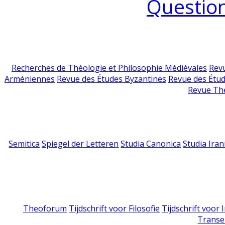
Question
Recherches de Théologie et Philosophie Médiévales
Revu
Arméniennes
Revue des Études Byzantines
Revue des Étu
Revue Th
Semitica
Spiegel der Letteren
Studia Canonica
Studia Iran
Theoforum
Tijdschrift voor Filosofie
Tijdschrift voor
Transe