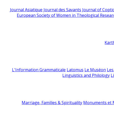
Journal Asiatique
Journal des Savants
Journal of Copti
European Society of Women in Theological Resear
Kart
L'Information Grammaticale
Latomus
Le Muséon
Les
Linguistics and Philology
L
Marriage, Families & Spirituality
Monuments et M