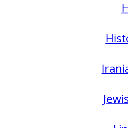
H
Hist
Irani
Jewi