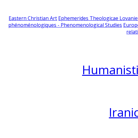
Eastern Christian Art
Ephemerides Theologicae Lovani
phénoménologiques - Phenomenological Studies
Europ
relat
Humanisti
Irani