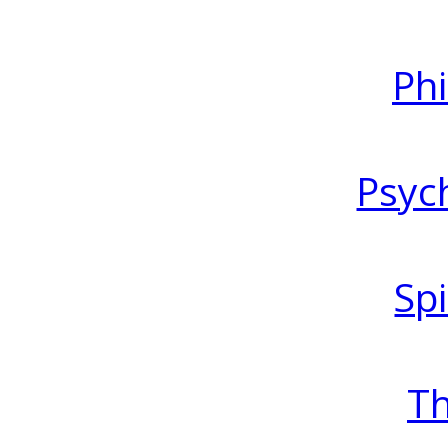
Ph
Psyc
Spi
T