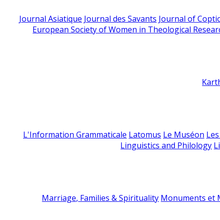
Journal Asiatique
Journal des Savants
Journal of Copti
European Society of Women in Theological Resear
Kart
L'Information Grammaticale
Latomus
Le Muséon
Les
Linguistics and Philology
L
Marriage, Families & Spirituality
Monuments et M