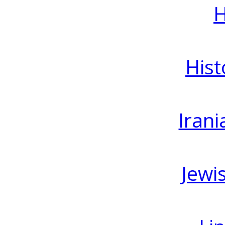
H
Hist
Irani
Jewi