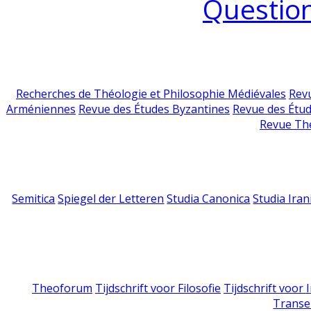
Question
Recherches de Théologie et Philosophie Médiévales
Revu
Arméniennes
Revue des Études Byzantines
Revue des Étu
Revue Th
Semitica
Spiegel der Letteren
Studia Canonica
Studia Iran
Theoforum
Tijdschrift voor Filosofie
Tijdschrift voor
Transe