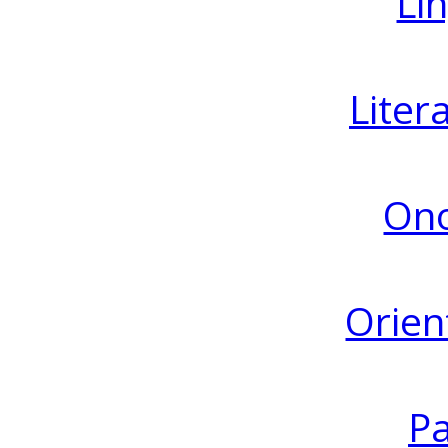
Lin
Liter
Ono
Orien
Pa