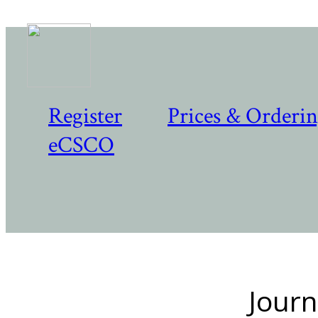
Register
Prices & Orderi
eCSCO
Journ