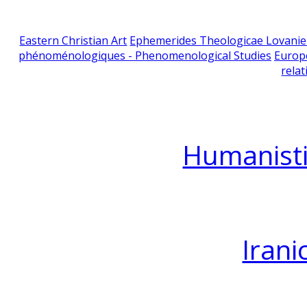
Eastern Christian Art
Ephemerides Theologicae Lovani
phénoménologiques - Phenomenological Studies
Europ
relat
Humanisti
Irani