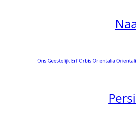
Na
Ons Geestelijk Erf
Orbis
Orientalia
Oriental
Pers