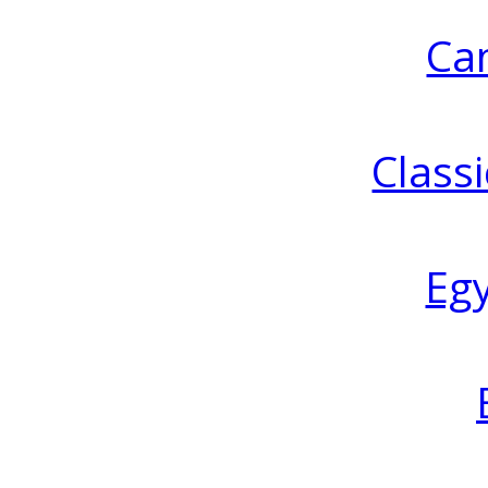
Ca
Classi
Eg