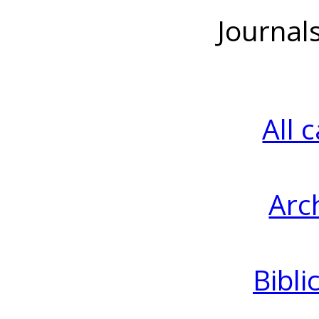
Journal
All 
Arc
Bibli