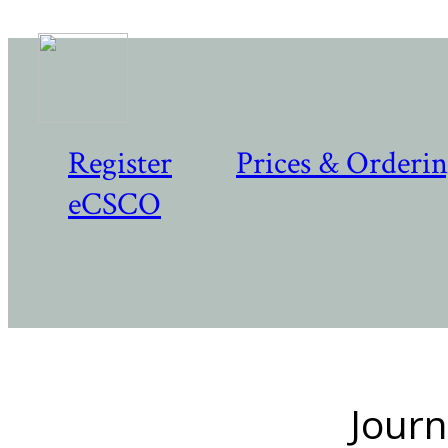
Register
Prices & Orderi
eCSCO
Journ