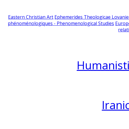
Eastern Christian Art
Ephemerides Theologicae Lovani
phénoménologiques - Phenomenological Studies
Europ
relat
Humanisti
Irani