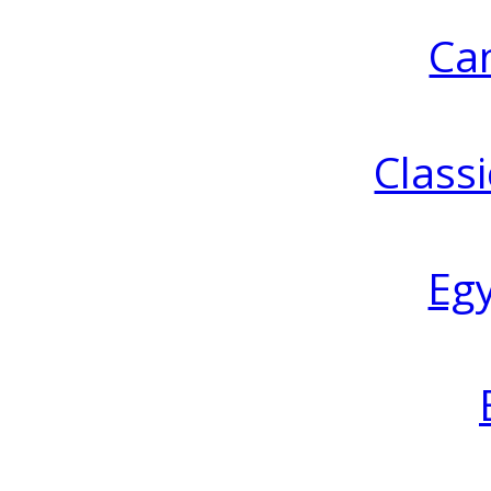
Ca
Classi
Eg