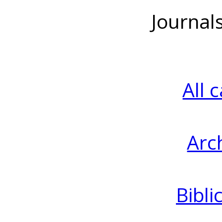
Journal
All 
Arc
Bibli