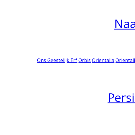
Na
Ons Geestelijk Erf
Orbis
Orientalia
Oriental
Pers