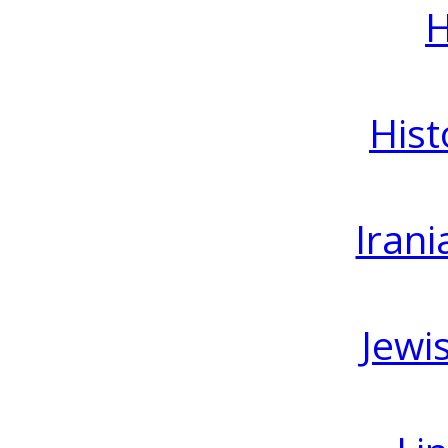
H
Hist
Irani
Jewi