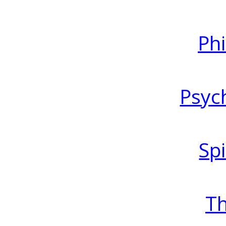
Ph
Psyc
Spi
T