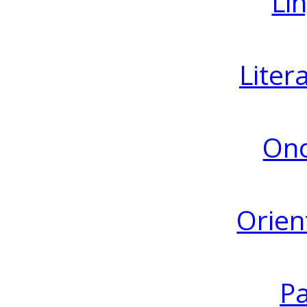
Lin
Liter
Ono
Orien
Pa