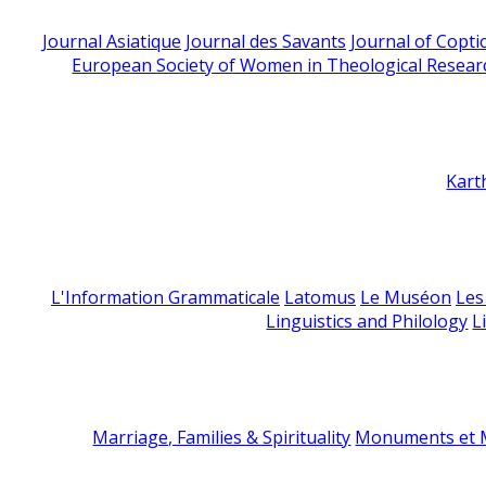
Journal Asiatique
Journal des Savants
Journal of Copti
European Society of Women in Theological Resear
Kart
L'Information Grammaticale
Latomus
Le Muséon
Les
Linguistics and Philology
L
Marriage, Families & Spirituality
Monuments et M