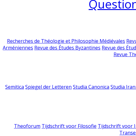
Question
Recherches de Théologie et Philosophie Médiévales
Revu
Arméniennes
Revue des Études Byzantines
Revue des Étu
Revue Th
Semitica
Spiegel der Letteren
Studia Canonica
Studia Iran
Theoforum
Tijdschrift voor Filosofie
Tijdschrift voor
Transe