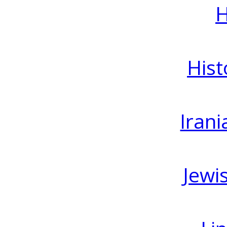
H
Hist
Irani
Jewi