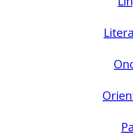
Lin
Liter
Ono
Orien
Pa