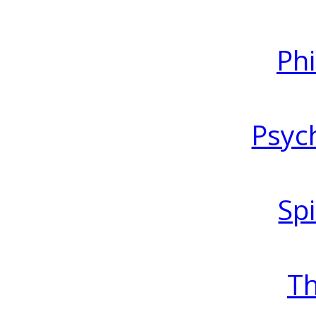
Ph
Psyc
Spi
T