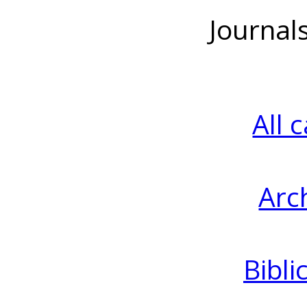
Journal
All 
Arc
Bibli