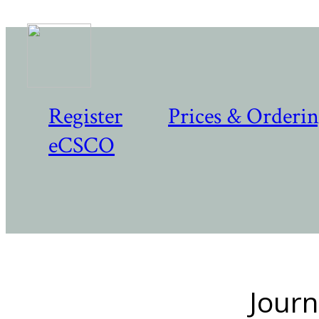
Register
Prices & Orderi
eCSCO
Journ