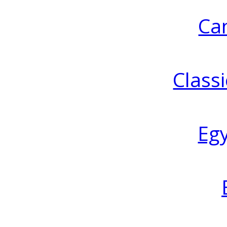
Ca
Classi
Eg