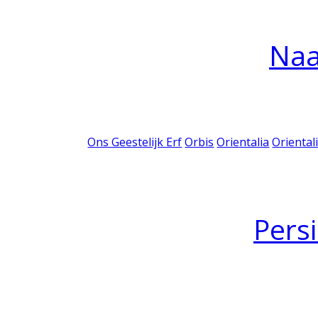
Na
Ons Geestelijk Erf
Orbis
Orientalia
Oriental
Pers