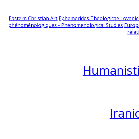
Eastern Christian Art
Ephemerides Theologicae Lovani
phénoménologiques - Phenomenological Studies
Europ
relat
Humanisti
Irani