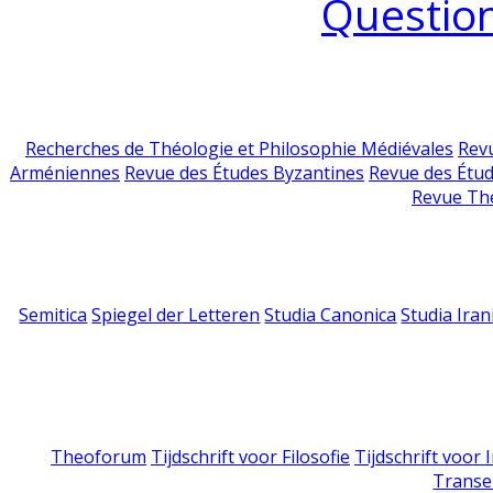
Question
Recherches de Théologie et Philosophie Médiévales
Revu
Arméniennes
Revue des Études Byzantines
Revue des Étu
Revue Th
Semitica
Spiegel der Letteren
Studia Canonica
Studia Iran
Theoforum
Tijdschrift voor Filosofie
Tijdschrift voor
Transe