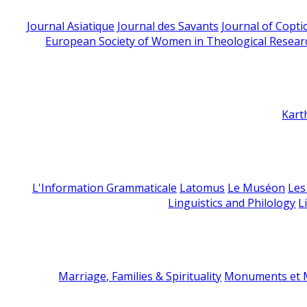
Journal Asiatique
Journal des Savants
Journal of Copti
European Society of Women in Theological Resear
Kart
L'Information Grammaticale
Latomus
Le Muséon
Les
Linguistics and Philology
L
Marriage, Families & Spirituality
Monuments et M