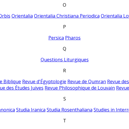
O
Orbis
Orientalia
Orientalia Christiana Periodica
Orientalia Lo
P
Persica
Pharos
Q
Questions Liturgiques
R
e Biblique
Revue d'Égyptologie
Revue de Qumran
Revue des
ue des Études Juives
Revue Philosophique de Louvain
Revue
S
anonica
Studia Iranica
Studia Rosenthaliana
Studies in Inter
T