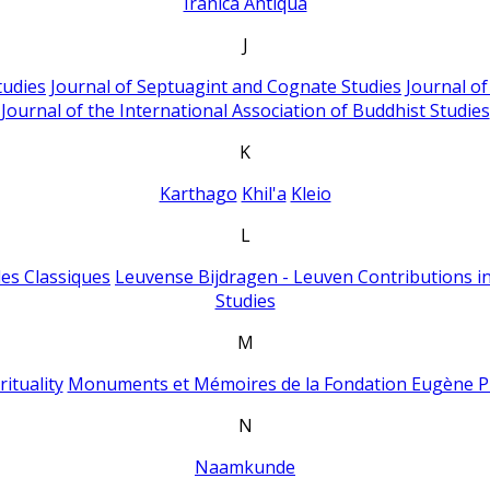
Iranica Antiqua
J
tudies
Journal of Septuagint and Cognate Studies
Journal o
Journal of the International Association of Buddhist Studies
K
Karthago
Khil'a
Kleio
L
es Classiques
Leuvense Bijdragen - Leuven Contributions in
Studies
M
ituality
Monuments et Mémoires de la Fondation Eugène P
N
Naamkunde