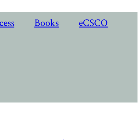
cess
Books
eCSCO