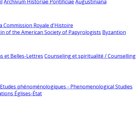
l
Archivum Historiae Pontificiae
Augustiniana
la Commission Royale d'Histoire
tin of the American Society of Papyrologists
Byzantion
 et Belles-Lettres
Counseling et spiritualité / Counselling
Etudes phénoménologiques - Phenomenological Studies
tions Églises-État