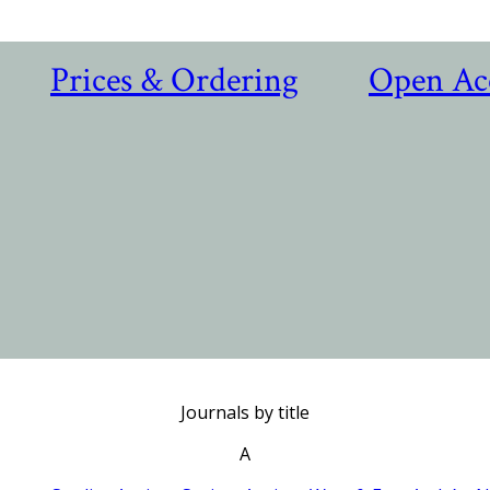
Prices & Ordering
Open Ac
Journals by title
A