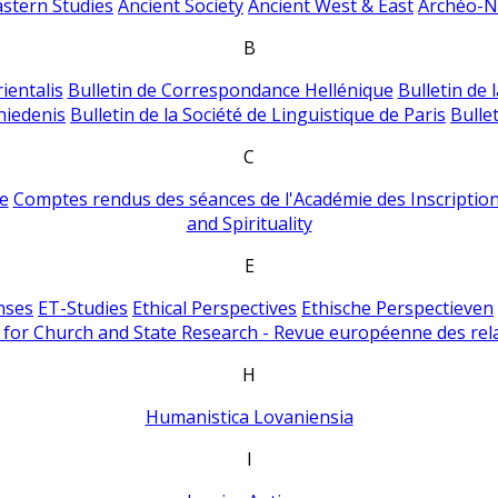
astern Studies
Ancient Society
Ancient West & East
Archéo-Ni
B
ientalis
Bulletin de Correspondance Hellénique
Bulletin de 
hiedenis
Bulletin de la Société de Linguistique de Paris
Bulle
C
e
Comptes rendus des séances de l'Académie des Inscriptions
and Spirituality
E
nses
ET-Studies
Ethical Perspectives
Ethische Perspectieven
for Church and State Research - Revue européenne des rela
H
Humanistica Lovaniensia
I