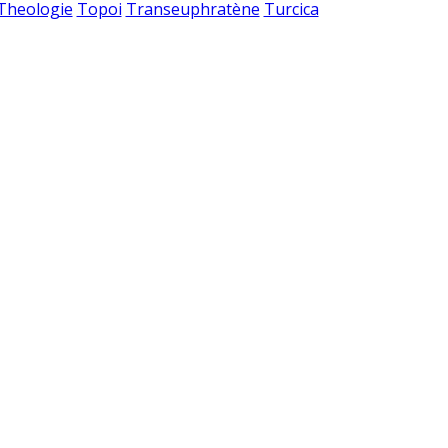
 Theologie
Topoi
Transeuphratène
Turcica