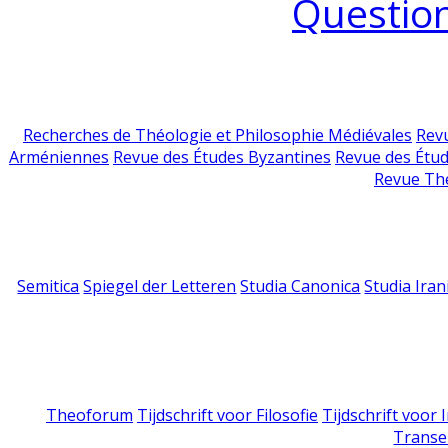
Question
Recherches de Théologie et Philosophie Médiévales
Revu
Arméniennes
Revue des Études Byzantines
Revue des Étu
Revue Th
Semitica
Spiegel der Letteren
Studia Canonica
Studia Iran
Theoforum
Tijdschrift voor Filosofie
Tijdschrift voor
Transe