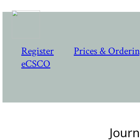
Register
Prices & Orderi
eCSCO
Journ