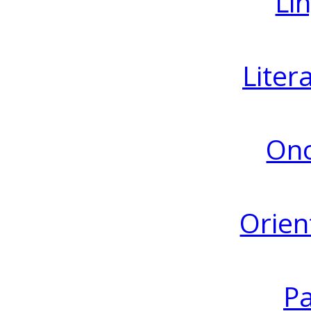
Lin
Liter
Ono
Orien
Pa