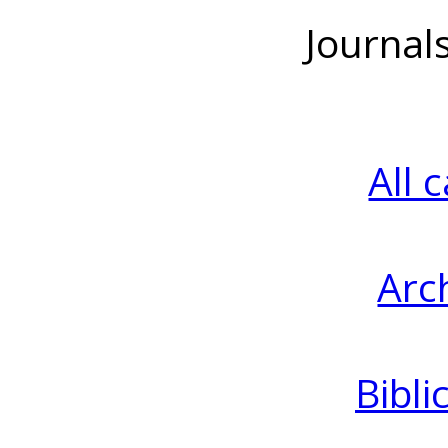
Journal
All 
Arc
Bibli