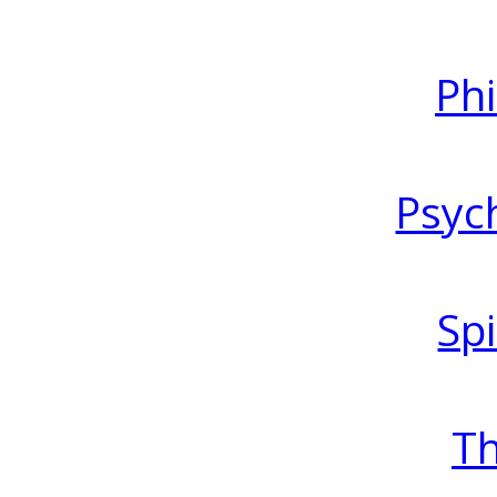
Ph
Psyc
Spi
T