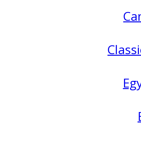
Ca
Classi
Eg