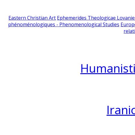
Eastern Christian Art
Ephemerides Theologicae Lovani
phénoménologiques - Phenomenological Studies
Europ
relat
Humanisti
Irani