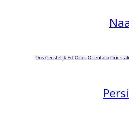
Na
Ons Geestelijk Erf
Orbis
Orientalia
Oriental
Pers