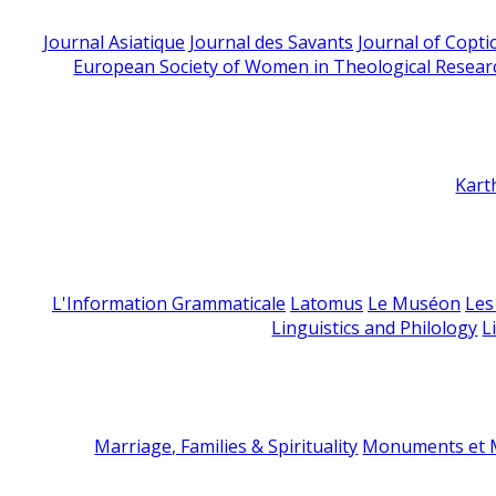
Journal Asiatique
Journal des Savants
Journal of Copti
European Society of Women in Theological Resear
Kart
L'Information Grammaticale
Latomus
Le Muséon
Les
Linguistics and Philology
L
Marriage, Families & Spirituality
Monuments et M