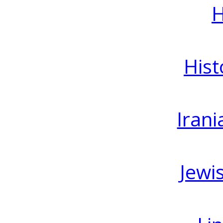
H
Hist
Irani
Jewi