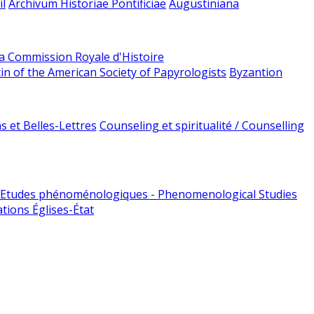
l
Archivum Historiae Pontificiae
Augustiniana
la Commission Royale d'Histoire
tin of the American Society of Papyrologists
Byzantion
 et Belles-Lettres
Counseling et spiritualité / Counselling
Etudes phénoménologiques - Phenomenological Studies
tions Églises-État