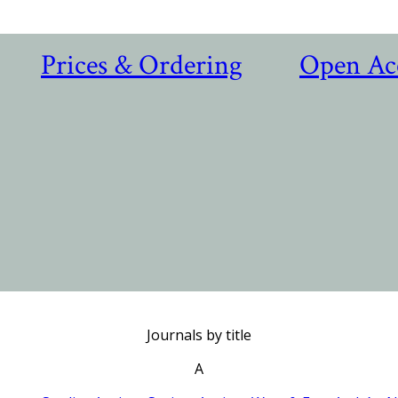
Prices & Ordering
Open Ac
Journals by title
A