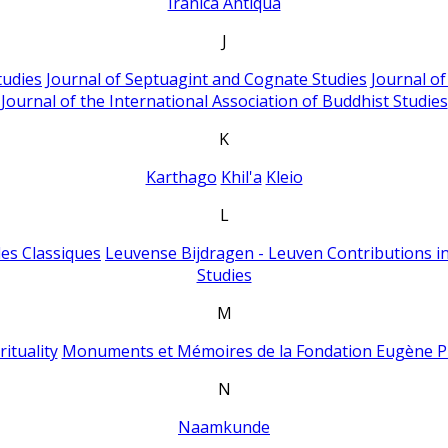
Iranica Antiqua
J
tudies
Journal of Septuagint and Cognate Studies
Journal o
Journal of the International Association of Buddhist Studies
K
Karthago
Khil'a
Kleio
L
es Classiques
Leuvense Bijdragen - Leuven Contributions in
Studies
M
ituality
Monuments et Mémoires de la Fondation Eugène P
N
Naamkunde