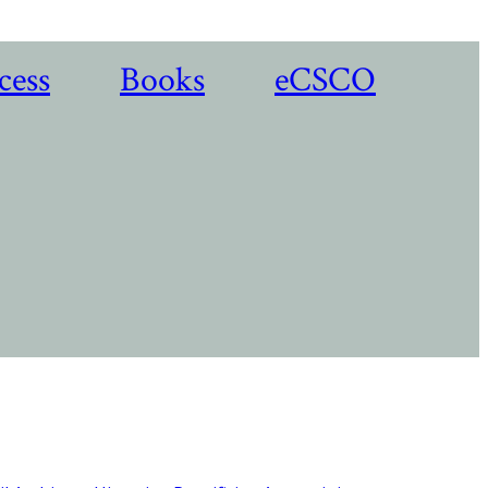
cess
Books
eCSCO