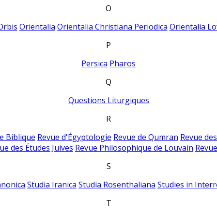
O
Orbis
Orientalia
Orientalia Christiana Periodica
Orientalia Lo
P
Persica
Pharos
Q
Questions Liturgiques
R
e Biblique
Revue d'Égyptologie
Revue de Qumran
Revue des
ue des Études Juives
Revue Philosophique de Louvain
Revue
S
anonica
Studia Iranica
Studia Rosenthaliana
Studies in Inter
T