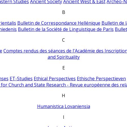
astern Studies
Ancient Society
Ancient West & East
Archéo-Ni
B
ientalis
Bulletin de Correspondance Hellénique
Bulletin de 
hiedenis
Bulletin de la Société de Linguistique de Paris
Bulle
C
e
Comptes rendus des séances de l'Académie des Inscriptions
and Spirituality
E
nses
ET-Studies
Ethical Perspectives
Ethische Perspectieven
for Church and State Research - Revue européenne des rela
H
Humanistica Lovaniensia
I