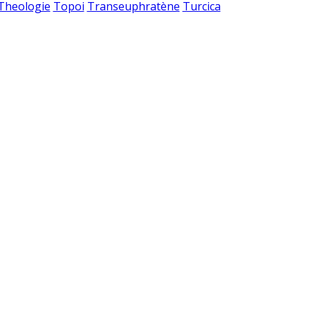
 Theologie
Topoi
Transeuphratène
Turcica