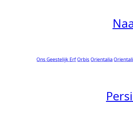
Na
Ons Geestelijk Erf
Orbis
Orientalia
Oriental
Pers