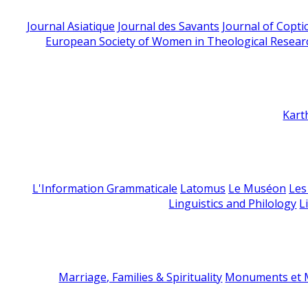
Journal Asiatique
Journal des Savants
Journal of Copti
European Society of Women in Theological Resear
Kart
L'Information Grammaticale
Latomus
Le Muséon
Les
Linguistics and Philology
L
Marriage, Families & Spirituality
Monuments et M