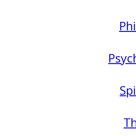
Ph
Psyc
Spi
T