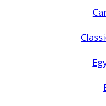
Ca
Classi
Eg