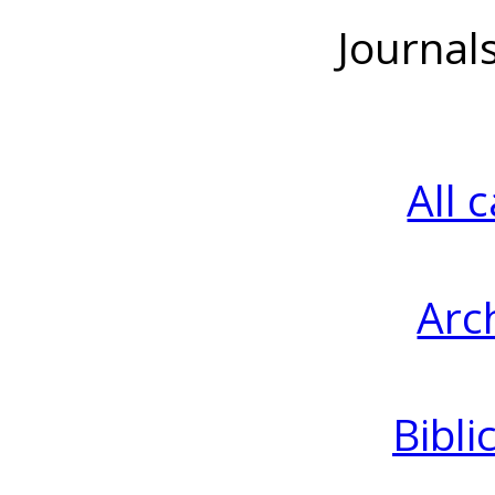
Journal
All 
Arc
Bibli