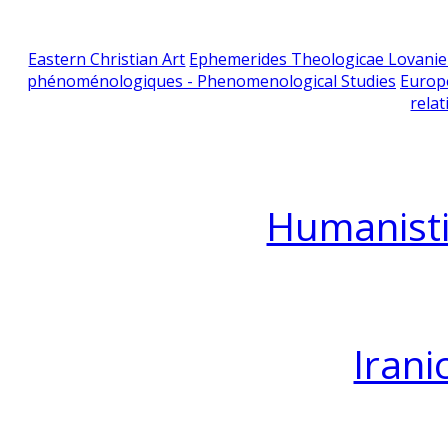
Eastern Christian Art
Ephemerides Theologicae Lovani
phénoménologiques - Phenomenological Studies
Europ
relat
Humanisti
Irani