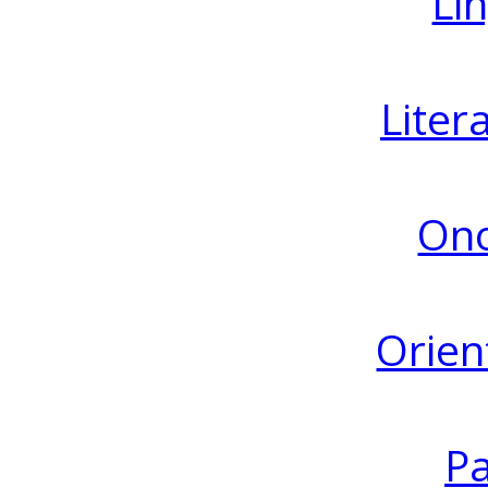
Lin
Liter
Ono
Orien
Pa