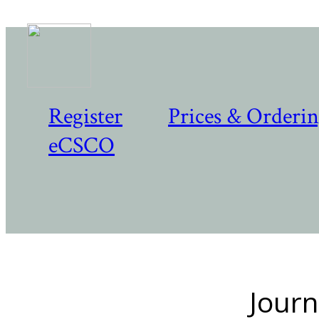
Register
Prices & Orderi
eCSCO
Journ