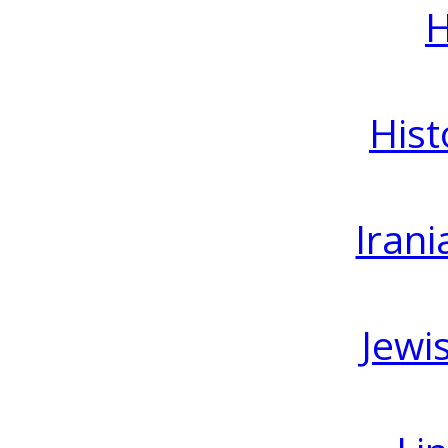
H
Hist
Irani
Jewi