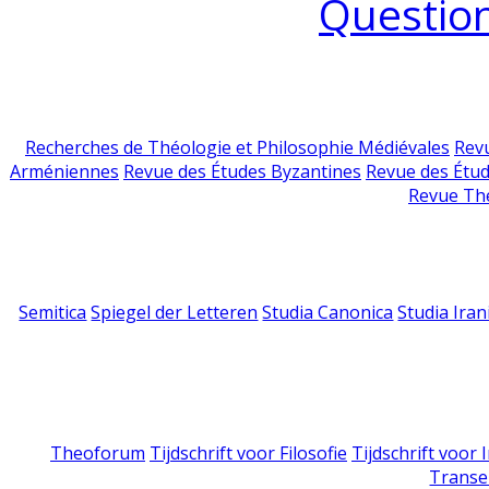
Question
Recherches de Théologie et Philosophie Médiévales
Revu
Arméniennes
Revue des Études Byzantines
Revue des Étu
Revue Th
Semitica
Spiegel der Letteren
Studia Canonica
Studia Iran
Theoforum
Tijdschrift voor Filosofie
Tijdschrift voor
Transe