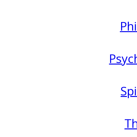
Ph
Psyc
Spi
T