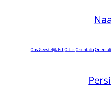
Na
Ons Geestelijk Erf
Orbis
Orientalia
Oriental
Pers