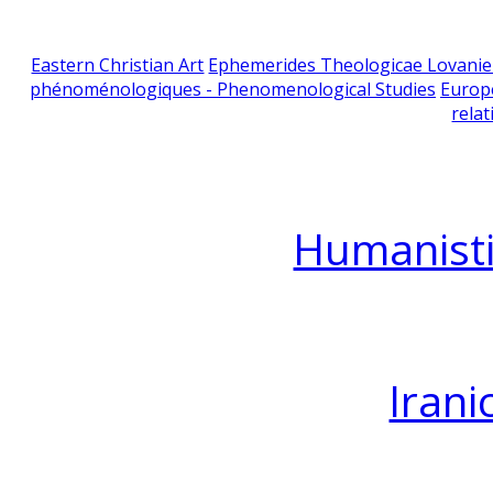
Eastern Christian Art
Ephemerides Theologicae Lovani
phénoménologiques - Phenomenological Studies
Europ
relat
Humanisti
Irani