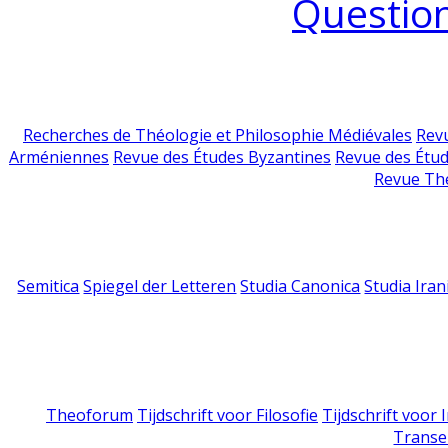
Question
Recherches de Théologie et Philosophie Médiévales
Revu
Arméniennes
Revue des Études Byzantines
Revue des Étu
Revue Th
Semitica
Spiegel der Letteren
Studia Canonica
Studia Iran
Theoforum
Tijdschrift voor Filosofie
Tijdschrift voor
Transe