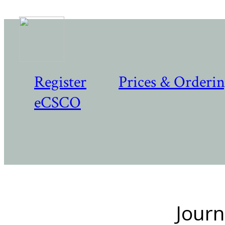
Register
Prices & Orderi
eCSCO
Journ