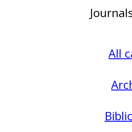
Journal
All 
Arc
Bibli