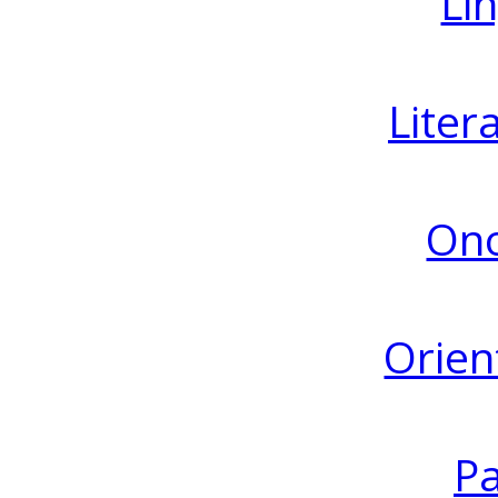
Lin
Liter
Ono
Orien
Pa