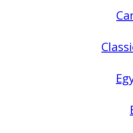
Ca
Classi
Eg