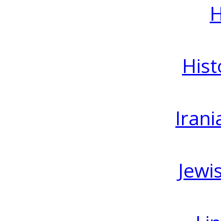
H
Hist
Irani
Jewi