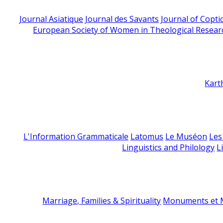
Journal Asiatique
Journal des Savants
Journal of Copti
European Society of Women in Theological Resear
Kart
L'Information Grammaticale
Latomus
Le Muséon
Les
Linguistics and Philology
L
Marriage, Families & Spirituality
Monuments et M