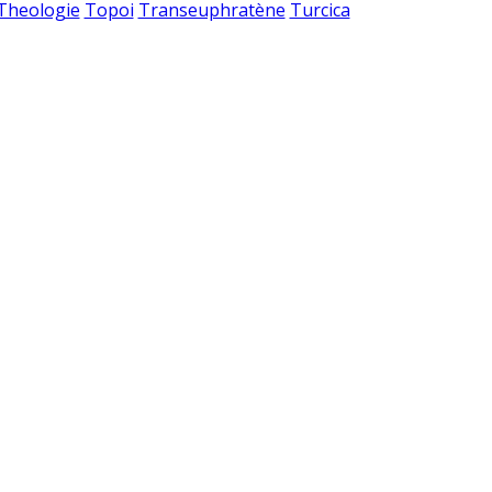
 Theologie
Topoi
Transeuphratène
Turcica