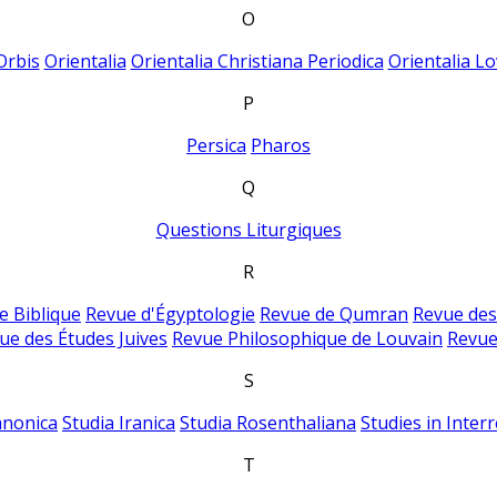
O
Orbis
Orientalia
Orientalia Christiana Periodica
Orientalia Lo
P
Persica
Pharos
Q
Questions Liturgiques
R
e Biblique
Revue d'Égyptologie
Revue de Qumran
Revue des
ue des Études Juives
Revue Philosophique de Louvain
Revue
S
anonica
Studia Iranica
Studia Rosenthaliana
Studies in Inter
T