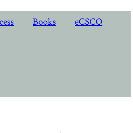
cess
Books
eCSCO