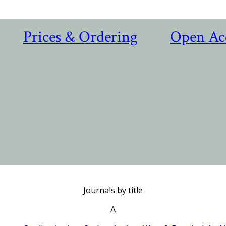
Prices & Ordering
Open Ac
Journals by title
A