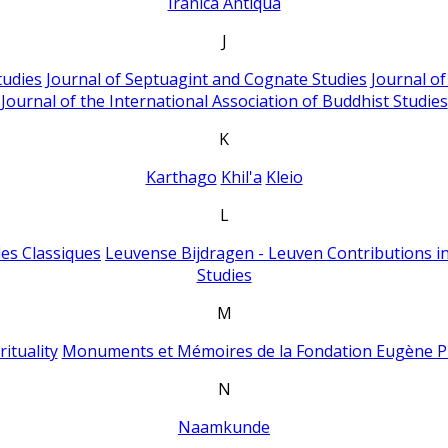
Iranica Antiqua
J
tudies
Journal of Septuagint and Cognate Studies
Journal o
Journal of the International Association of Buddhist Studies
K
Karthago
Khil'a
Kleio
L
es Classiques
Leuvense Bijdragen - Leuven Contributions in
Studies
M
ituality
Monuments et Mémoires de la Fondation Eugène P
N
Naamkunde