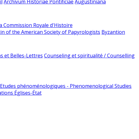
l
Archivum Historiae Pontificiae
Augustiniana
la Commission Royale d'Histoire
tin of the American Society of Papyrologists
Byzantion
 et Belles-Lettres
Counseling et spiritualité / Counselling
Etudes phénoménologiques - Phenomenological Studies
tions Églises-État