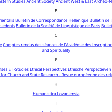
astern Studies
Ancient Society
Ancient West & East
Archéo-Ni
B
ientalis
Bulletin de Correspondance Hellénique
Bulletin de 
hiedenis
Bulletin de la Société de Linguistique de Paris
Bulle
C
e
Comptes rendus des séances de l'Académie des Inscriptions
and Spirituality
E
nses
ET-Studies
Ethical Perspectives
Ethische Perspectieven
for Church and State Research - Revue européenne des rela
H
Humanistica Lovaniensia
I