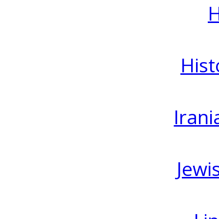
H
Hist
Irani
Jewi