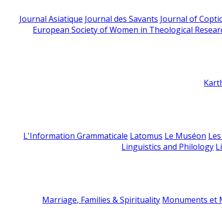
Journal Asiatique
Journal des Savants
Journal of Copti
European Society of Women in Theological Resear
Kart
L'Information Grammaticale
Latomus
Le Muséon
Les
Linguistics and Philology
L
Marriage, Families & Spirituality
Monuments et M