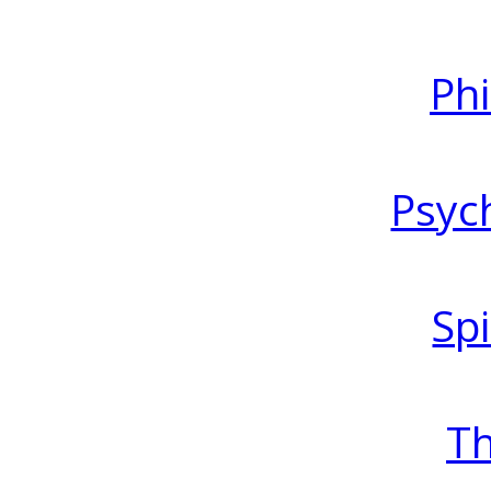
Ph
Psyc
Spi
T