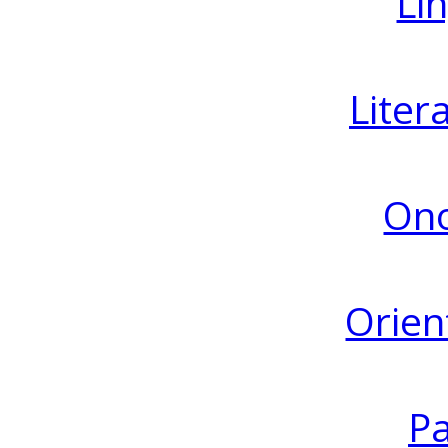
Lin
Liter
Ono
Orien
Pa