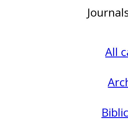
Journal
All 
Arc
Bibli