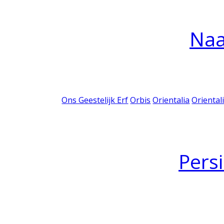
Na
Ons Geestelijk Erf
Orbis
Orientalia
Oriental
Pers