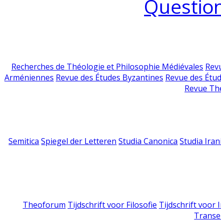
Question
Recherches de Théologie et Philosophie Médiévales
Revu
Arméniennes
Revue des Études Byzantines
Revue des Étu
Revue Th
Semitica
Spiegel der Letteren
Studia Canonica
Studia Iran
Theoforum
Tijdschrift voor Filosofie
Tijdschrift voor
Transe