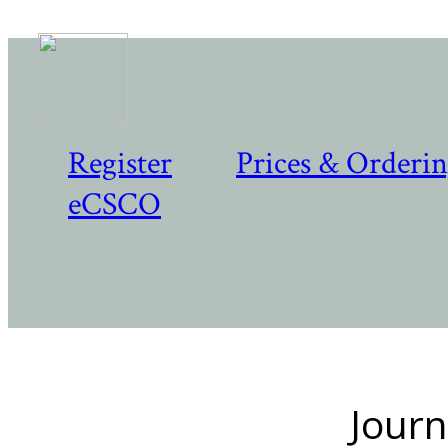
Register
Prices & Orderi
eCSCO
Journ