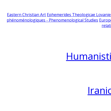
Eastern Christian Art
Ephemerides Theologicae Lovani
phénoménologiques - Phenomenological Studies
Europ
relat
Humanisti
Irani