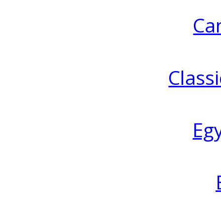
Ca
Classi
Eg