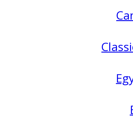
Ca
Classi
Eg