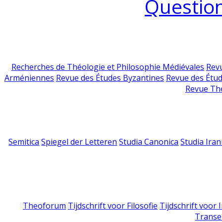
Question
Recherches de Théologie et Philosophie Médiévales
Revu
Arméniennes
Revue des Études Byzantines
Revue des Étu
Revue Th
Semitica
Spiegel der Letteren
Studia Canonica
Studia Iran
Theoforum
Tijdschrift voor Filosofie
Tijdschrift voor
Transe