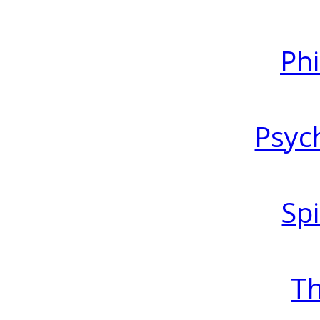
Ph
Psyc
Spi
T