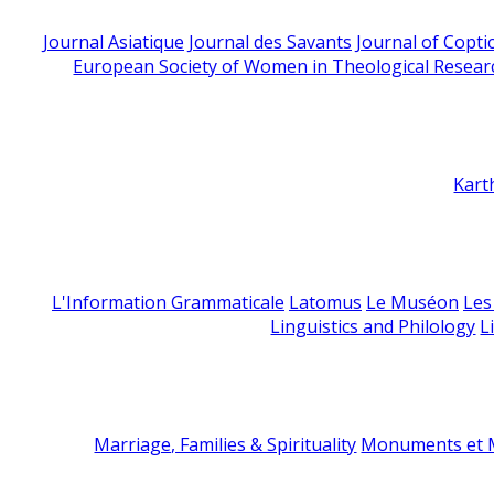
Journal Asiatique
Journal des Savants
Journal of Copti
European Society of Women in Theological Resear
Kart
L'Information Grammaticale
Latomus
Le Muséon
Les
Linguistics and Philology
L
Marriage, Families & Spirituality
Monuments et M