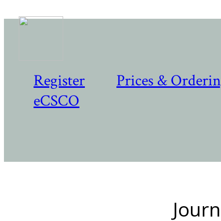
Register
Prices & Orderi
eCSCO
Journ