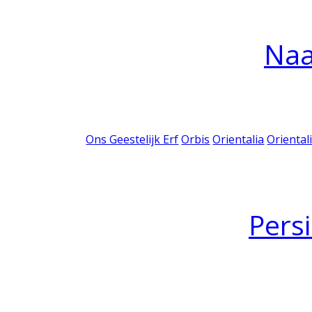
Na
Ons Geestelijk Erf
Orbis
Orientalia
Oriental
Pers