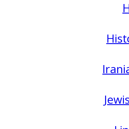
H
Hist
Irani
Jewi