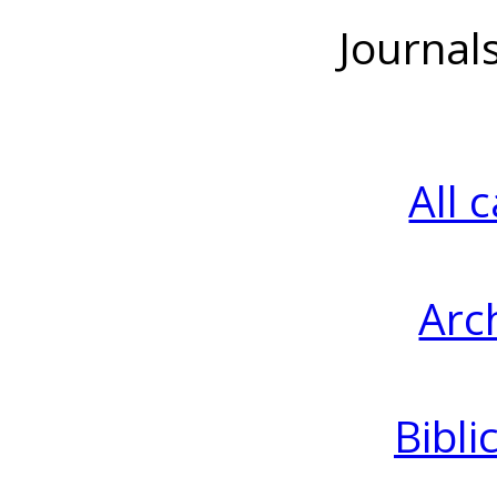
Journal
All 
Arc
Bibli