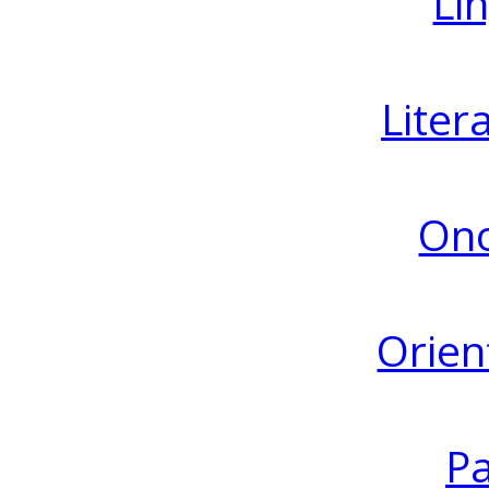
Lin
Liter
Ono
Orien
Pa