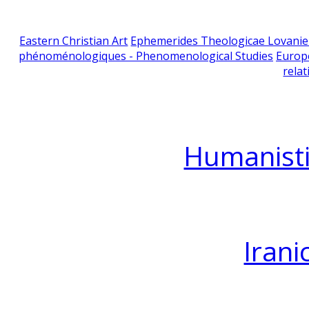
Eastern Christian Art
Ephemerides Theologicae Lovani
phénoménologiques - Phenomenological Studies
Europ
relat
Humanisti
Irani