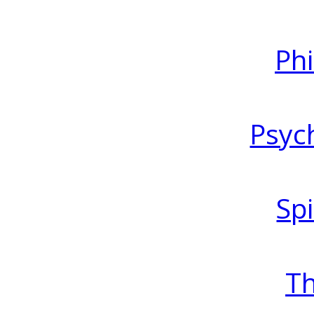
Ph
Psyc
Spi
T