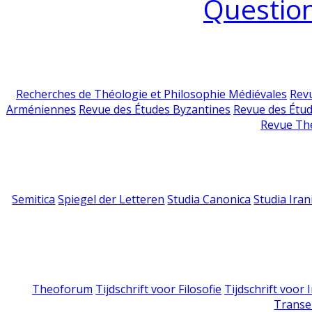
Question
Recherches de Théologie et Philosophie Médiévales
Revu
Arméniennes
Revue des Études Byzantines
Revue des Étu
Revue Th
Semitica
Spiegel der Letteren
Studia Canonica
Studia Iran
Theoforum
Tijdschrift voor Filosofie
Tijdschrift voor
Transe