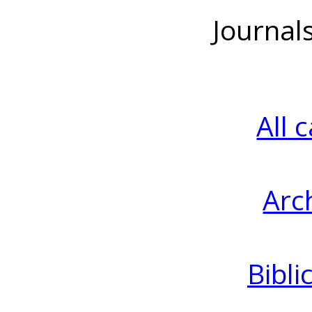
Journal
All 
Arc
Bibli