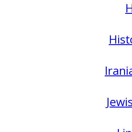
H
Hist
Irani
Jewi