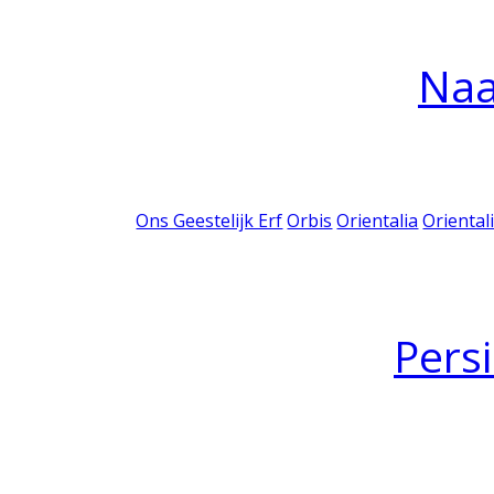
Na
Ons Geestelijk Erf
Orbis
Orientalia
Oriental
Pers