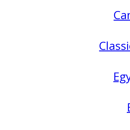
Ca
Classi
Eg