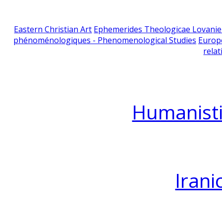
Eastern Christian Art
Ephemerides Theologicae Lovani
phénoménologiques - Phenomenological Studies
Europ
relat
Humanisti
Irani