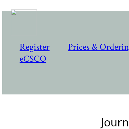
Register
Prices & Orderi
eCSCO
Journ