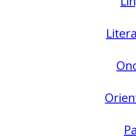
Lin
Liter
Ono
Orien
Pa