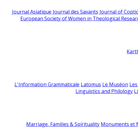
Journal Asiatique
Journal des Savants
Journal of Copti
European Society of Women in Theological Resear
Kart
L'Information Grammaticale
Latomus
Le Muséon
Les
Linguistics and Philology
L
Marriage, Families & Spirituality
Monuments et M