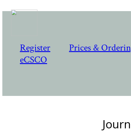
Register
Prices & Orderi
eCSCO
Journ