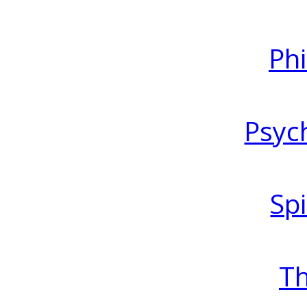
Ph
Psyc
Spi
T