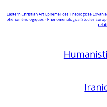
Eastern Christian Art
Ephemerides Theologicae Lovani
phénoménologiques - Phenomenological Studies
Europ
relat
Humanisti
Irani