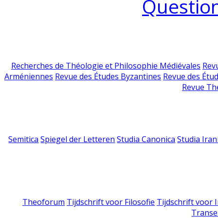
Question
Recherches de Théologie et Philosophie Médiévales
Revu
Arméniennes
Revue des Études Byzantines
Revue des Étu
Revue Th
Semitica
Spiegel der Letteren
Studia Canonica
Studia Iran
Theoforum
Tijdschrift voor Filosofie
Tijdschrift voor
Transe