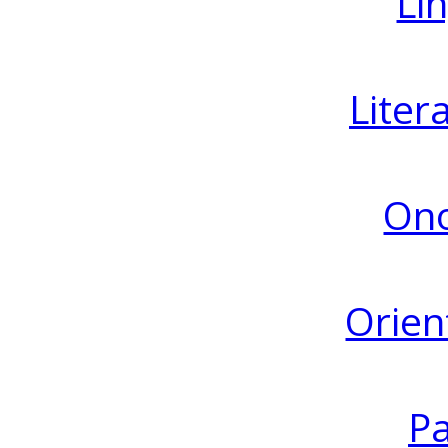
Lin
Liter
Ono
Orien
Pa