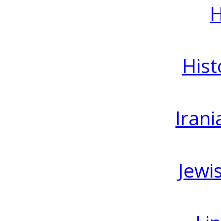
H
Hist
Irani
Jewi