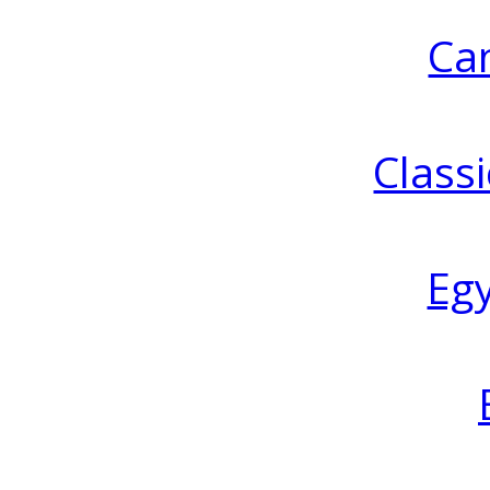
Ca
Classi
Eg