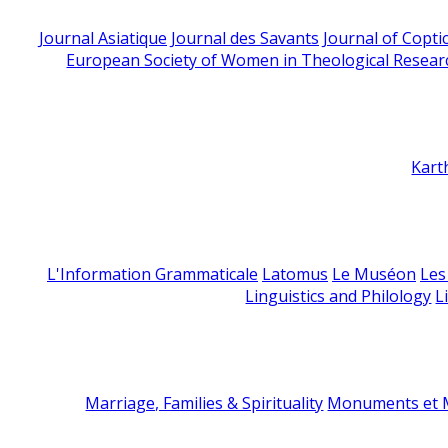
Journal Asiatique
Journal des Savants
Journal of Copti
European Society of Women in Theological Resear
Kart
L'Information Grammaticale
Latomus
Le Muséon
Les
Linguistics and Philology
L
Marriage, Families & Spirituality
Monuments et M