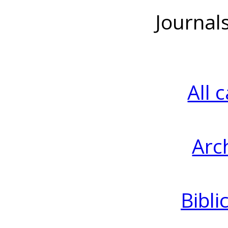
Journal
All 
Arc
Bibli