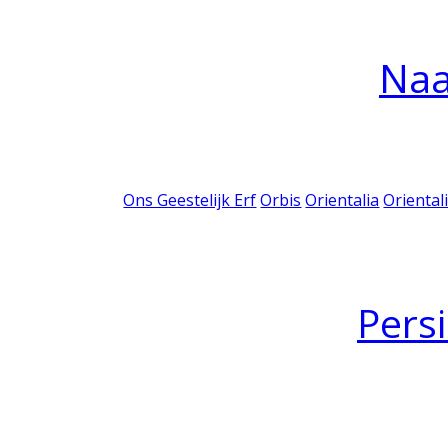
Na
Ons Geestelijk Erf
Orbis
Orientalia
Oriental
Pers