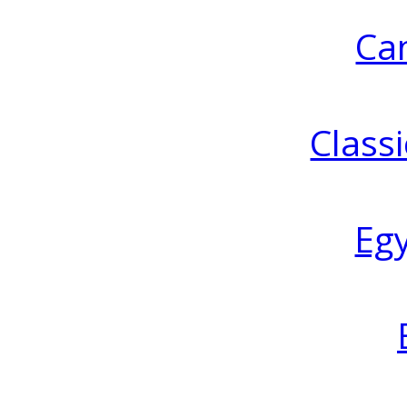
Ca
Classi
Eg