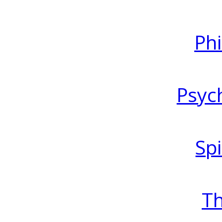
Ph
Psyc
Spi
T