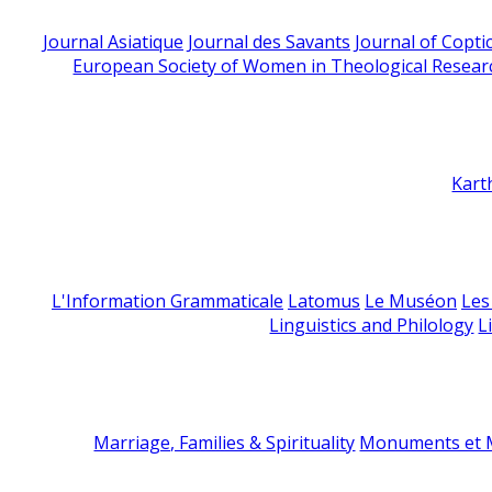
Journal Asiatique
Journal des Savants
Journal of Copti
European Society of Women in Theological Resear
Kart
L'Information Grammaticale
Latomus
Le Muséon
Les
Linguistics and Philology
L
Marriage, Families & Spirituality
Monuments et M