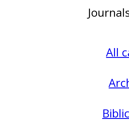
Journal
All 
Arc
Bibli