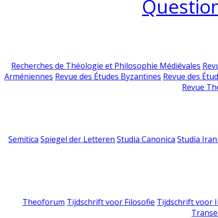
Question
Recherches de Théologie et Philosophie Médiévales
Revu
Arméniennes
Revue des Études Byzantines
Revue des Étu
Revue Th
Semitica
Spiegel der Letteren
Studia Canonica
Studia Iran
Theoforum
Tijdschrift voor Filosofie
Tijdschrift voor
Transe