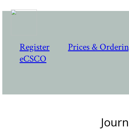
Register
Prices & Orderi
eCSCO
Journ