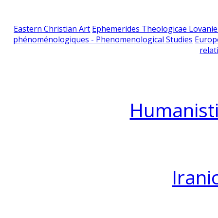
Eastern Christian Art
Ephemerides Theologicae Lovani
phénoménologiques - Phenomenological Studies
Europ
relat
Humanisti
Irani