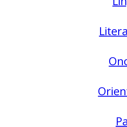
Lin
Liter
Ono
Orien
Pa