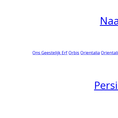
Na
Ons Geestelijk Erf
Orbis
Orientalia
Oriental
Pers