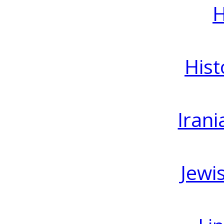
H
Hist
Irani
Jewi