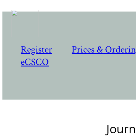
Register
Prices & Orderi
eCSCO
Journ