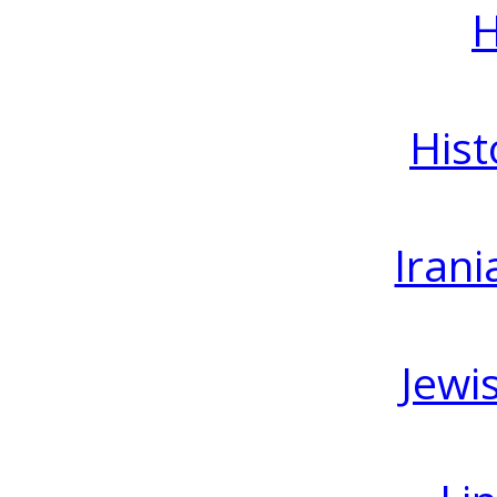
H
Hist
Irani
Jewi