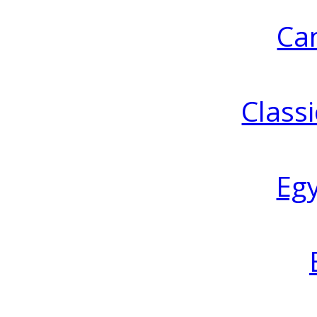
Ca
Classi
Eg