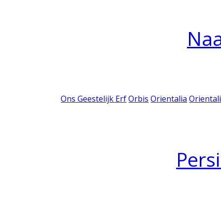
Na
Ons Geestelijk Erf
Orbis
Orientalia
Oriental
Pers