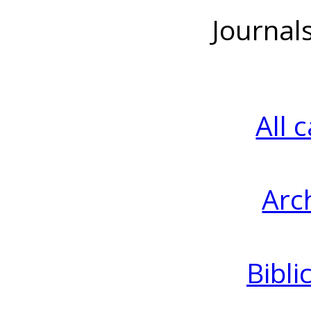
Journal
All 
Arc
Bibli