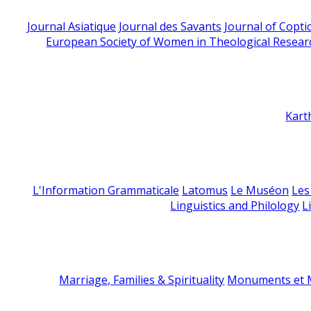
Journal Asiatique
Journal des Savants
Journal of Copti
European Society of Women in Theological Resear
Kart
L'Information Grammaticale
Latomus
Le Muséon
Les
Linguistics and Philology
L
Marriage, Families & Spirituality
Monuments et M