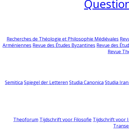
Question
Recherches de Théologie et Philosophie Médiévales
Revu
Arméniennes
Revue des Études Byzantines
Revue des Étu
Revue Th
Semitica
Spiegel der Letteren
Studia Canonica
Studia Iran
Theoforum
Tijdschrift voor Filosofie
Tijdschrift voor
Transe