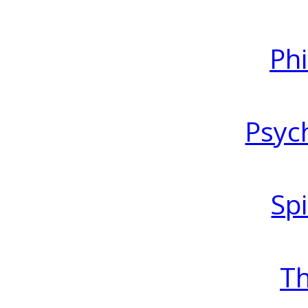
Ph
Psyc
Spi
T