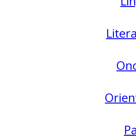
Lin
Liter
Ono
Orien
Pa