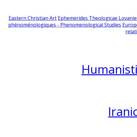
Eastern Christian Art
Ephemerides Theologicae Lovani
phénoménologiques - Phenomenological Studies
Europ
relat
Humanisti
Irani