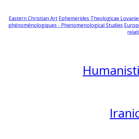
Eastern Christian Art
Ephemerides Theologicae Lovani
phénoménologiques - Phenomenological Studies
Europ
relat
Humanisti
Irani