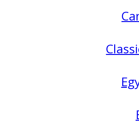
Ca
Classi
Eg