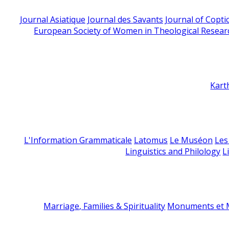
Journal Asiatique
Journal des Savants
Journal of Copti
European Society of Women in Theological Resear
Kart
L'Information Grammaticale
Latomus
Le Muséon
Les
Linguistics and Philology
L
Marriage, Families & Spirituality
Monuments et M