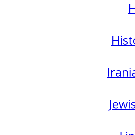
H
Hist
Irani
Jewi