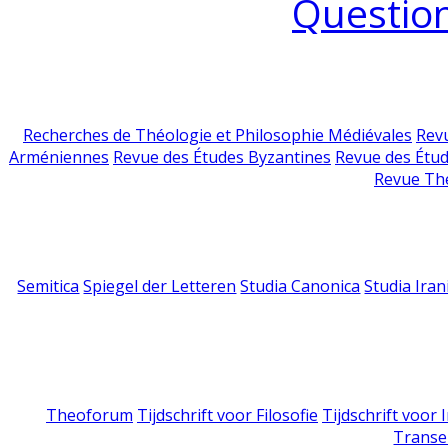
Question
Recherches de Théologie et Philosophie Médiévales
Revu
Arméniennes
Revue des Études Byzantines
Revue des Étu
Revue Th
Semitica
Spiegel der Letteren
Studia Canonica
Studia Iran
Theoforum
Tijdschrift voor Filosofie
Tijdschrift voor
Transe