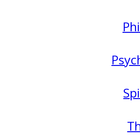
Ph
Psyc
Spi
T