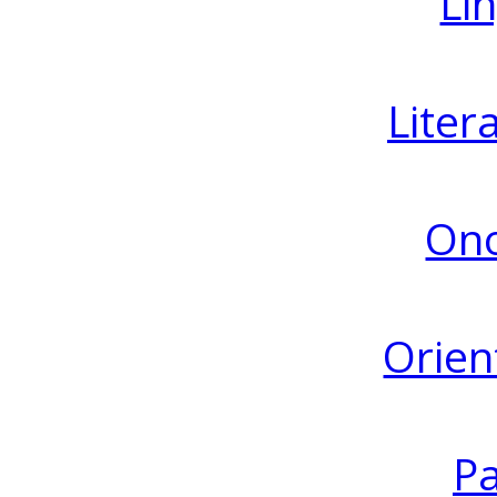
Lin
Liter
Ono
Orien
Pa