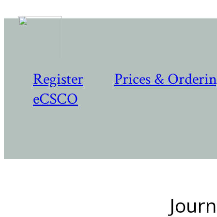
Register
Prices & Orderi
eCSCO
Journ