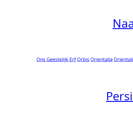
Na
Ons Geestelijk Erf
Orbis
Orientalia
Oriental
Pers