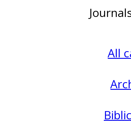
Journal
All 
Arc
Bibli