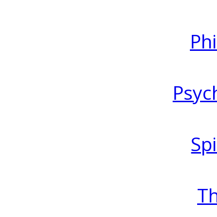
Ph
Psyc
Spi
T