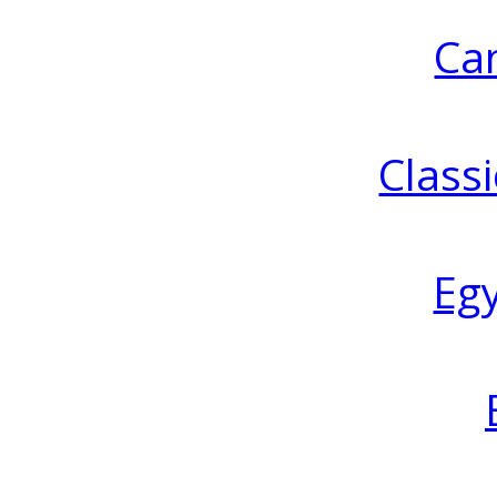
Ca
Classi
Eg