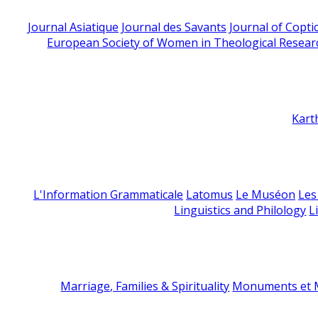
Journal Asiatique
Journal des Savants
Journal of Copti
European Society of Women in Theological Resear
Kart
L'Information Grammaticale
Latomus
Le Muséon
Les
Linguistics and Philology
L
Marriage, Families & Spirituality
Monuments et M