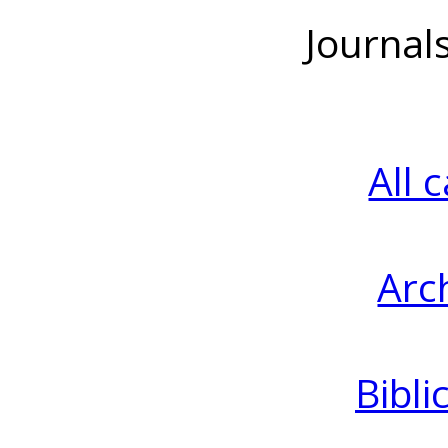
Journal
All 
Arc
Bibli