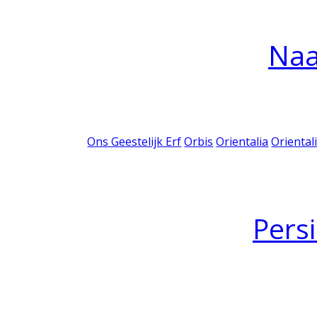
Na
Ons Geestelijk Erf
Orbis
Orientalia
Oriental
Pers