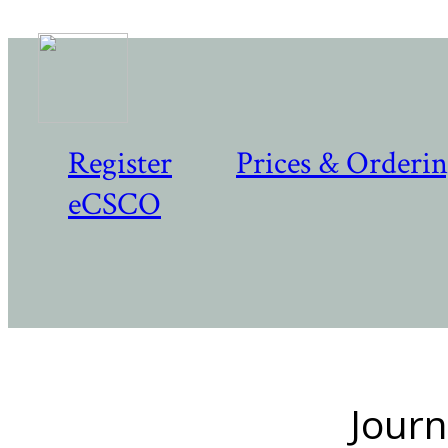
Register
Prices & Orderi
eCSCO
Journ