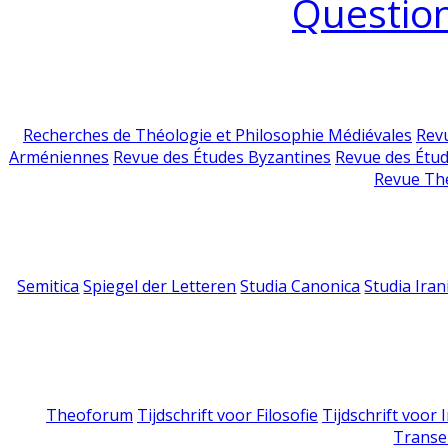
Question
Recherches de Théologie et Philosophie Médiévales
Revu
Arméniennes
Revue des Études Byzantines
Revue des Étu
Revue Th
Semitica
Spiegel der Letteren
Studia Canonica
Studia Iran
Theoforum
Tijdschrift voor Filosofie
Tijdschrift voor
Transe