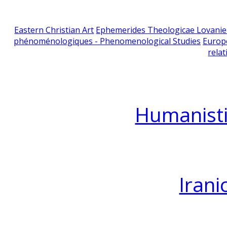
Eastern Christian Art
Ephemerides Theologicae Lovani
phénoménologiques - Phenomenological Studies
Europ
relat
Humanisti
Irani