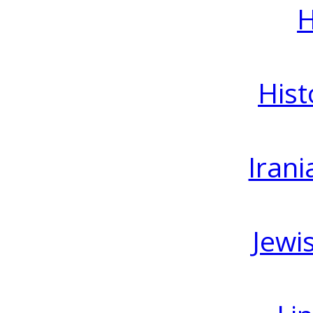
H
Hist
Irani
Jewi