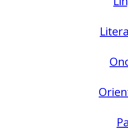
Lin
Liter
Ono
Orien
Pa