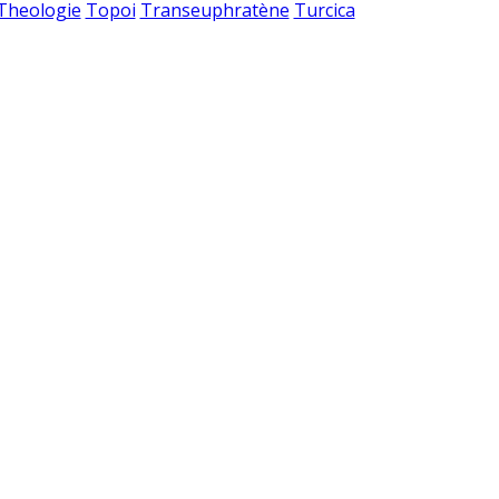
 Theologie
Topoi
Transeuphratène
Turcica