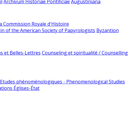
l
Archivum Historiae Pontificiae
Augustiniana
la Commission Royale d'Histoire
tin of the American Society of Papyrologists
Byzantion
 et Belles-Lettres
Counseling et spiritualité / Counselling
Etudes phénoménologiques - Phenomenological Studies
tions Églises-État