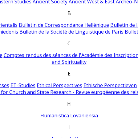
astern Studies
Ancient Society
Ancient West & East
Archéo-Ni
B
ientalis
Bulletin de Correspondance Hellénique
Bulletin de 
hiedenis
Bulletin de la Société de Linguistique de Paris
Bulle
C
e
Comptes rendus des séances de l'Académie des Inscriptions
and Spirituality
E
nses
ET-Studies
Ethical Perspectives
Ethische Perspectieven
for Church and State Research - Revue européenne des rela
H
Humanistica Lovaniensia
I