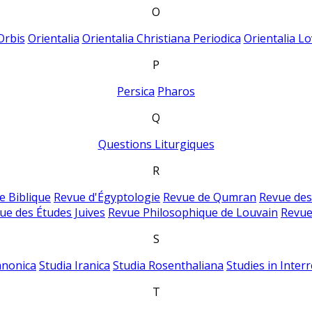
O
Orbis
Orientalia
Orientalia Christiana Periodica
Orientalia Lo
P
Persica
Pharos
Q
Questions Liturgiques
R
e Biblique
Revue d'Égyptologie
Revue de Qumran
Revue des
ue des Études Juives
Revue Philosophique de Louvain
Revue
S
anonica
Studia Iranica
Studia Rosenthaliana
Studies in Inter
T