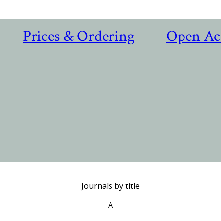
Prices & Ordering
Open Ac
Journals by title
A