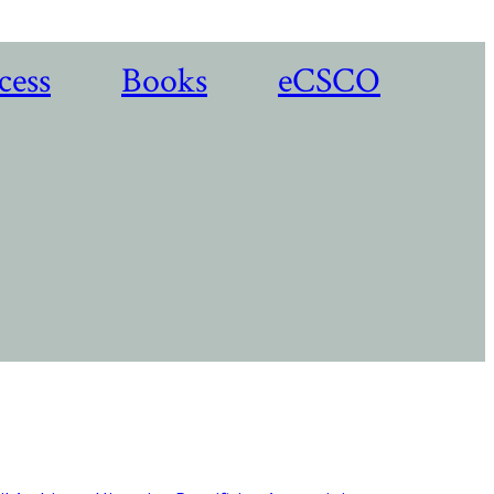
cess
Books
eCSCO