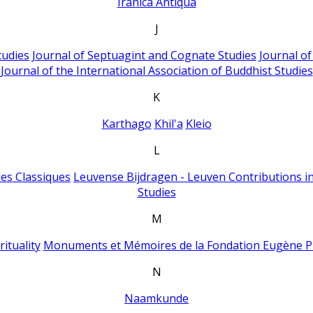
Iranica Antiqua
J
tudies
Journal of Septuagint and Cognate Studies
Journal o
Journal of the International Association of Buddhist Studies
K
Karthago
Khil'a
Kleio
L
es Classiques
Leuvense Bijdragen - Leuven Contributions in
Studies
M
ituality
Monuments et Mémoires de la Fondation Eugène P
N
Naamkunde