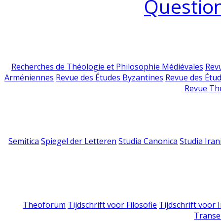
Question
Recherches de Théologie et Philosophie Médiévales
Revu
Arméniennes
Revue des Études Byzantines
Revue des Étu
Revue Th
Semitica
Spiegel der Letteren
Studia Canonica
Studia Iran
Theoforum
Tijdschrift voor Filosofie
Tijdschrift voor
Transe