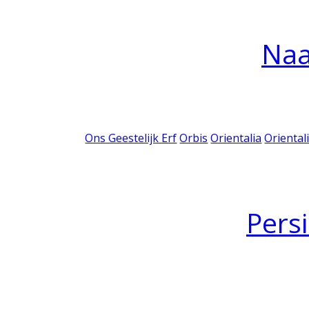
Na
Ons Geestelijk Erf
Orbis
Orientalia
Oriental
Pers