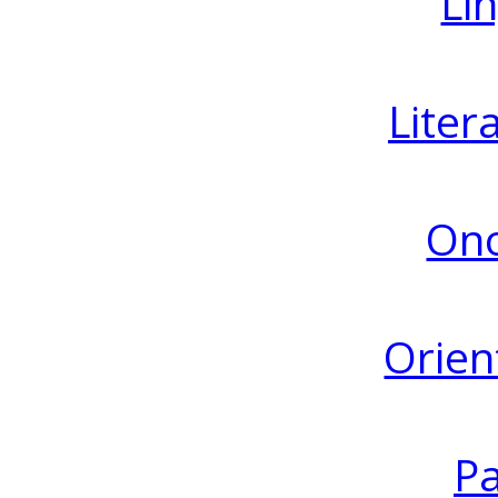
Lin
Liter
Ono
Orien
Pa