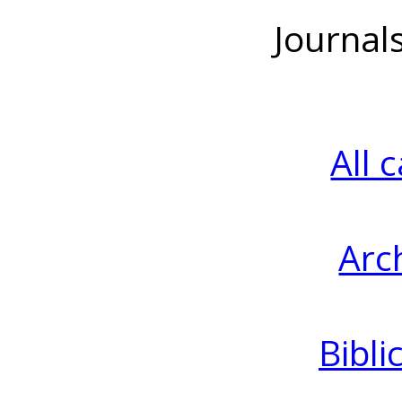
Journal
All 
Arc
Bibli