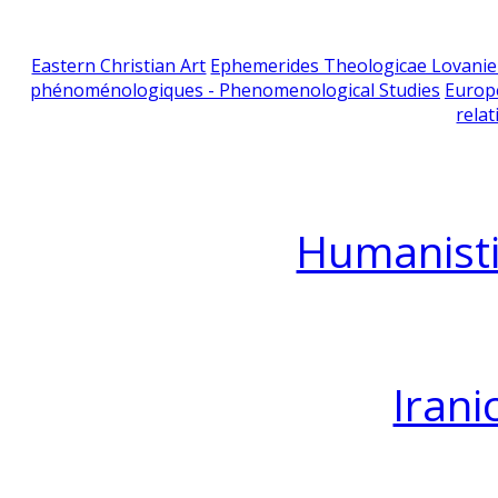
Eastern Christian Art
Ephemerides Theologicae Lovani
phénoménologiques - Phenomenological Studies
Europ
relat
Humanisti
Irani