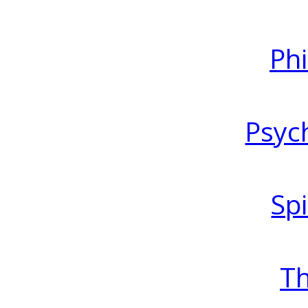
Ph
Psyc
Spi
T