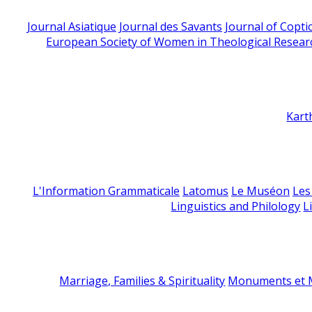
Journal Asiatique
Journal des Savants
Journal of Copti
European Society of Women in Theological Resear
Kart
L'Information Grammaticale
Latomus
Le Muséon
Les
Linguistics and Philology
L
Marriage, Families & Spirituality
Monuments et M