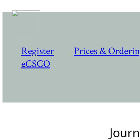
Register
Prices & Orderi
eCSCO
Journ