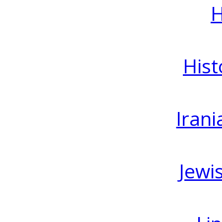
H
Hist
Irani
Jewi