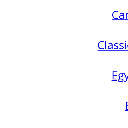
Ca
Classi
Eg