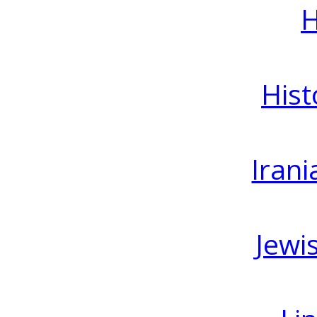
H
Hist
Irani
Jewi