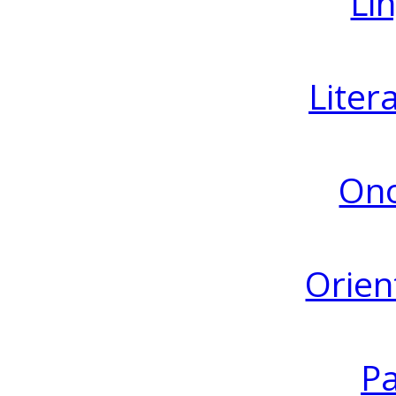
Lin
Liter
Ono
Orien
Pa