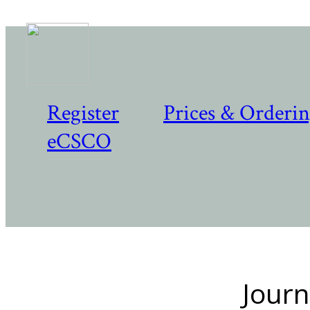
Register
Prices & Orderi
eCSCO
Journ