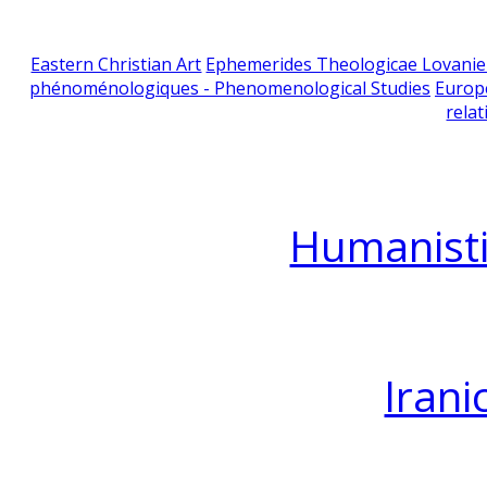
Eastern Christian Art
Ephemerides Theologicae Lovani
phénoménologiques - Phenomenological Studies
Europ
relat
Humanisti
Irani