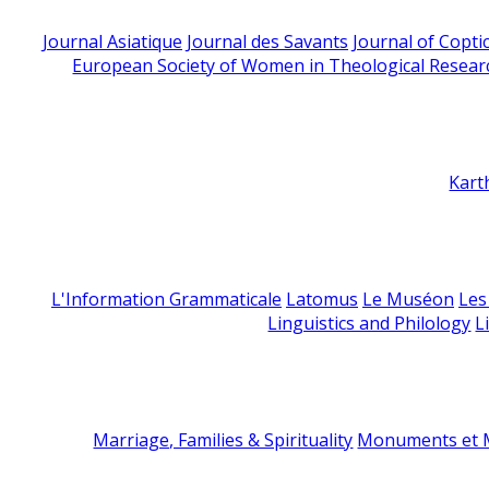
Journal Asiatique
Journal des Savants
Journal of Copti
European Society of Women in Theological Resear
Kart
L'Information Grammaticale
Latomus
Le Muséon
Les
Linguistics and Philology
L
Marriage, Families & Spirituality
Monuments et M