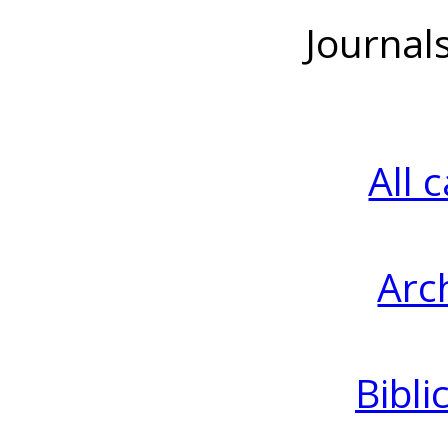
Journal
All 
Arc
Bibli