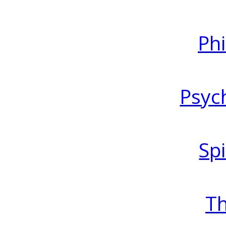
Ph
Psyc
Spi
T