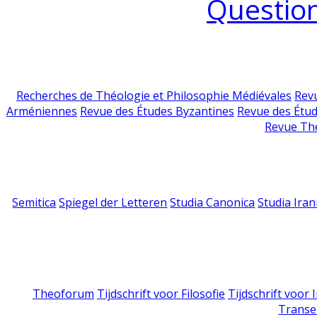
Question
Recherches de Théologie et Philosophie Médiévales
Revu
Arméniennes
Revue des Études Byzantines
Revue des Étu
Revue Th
Semitica
Spiegel der Letteren
Studia Canonica
Studia Iran
Theoforum
Tijdschrift voor Filosofie
Tijdschrift voor
Transe