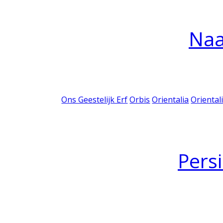
Na
Ons Geestelijk Erf
Orbis
Orientalia
Oriental
Pers