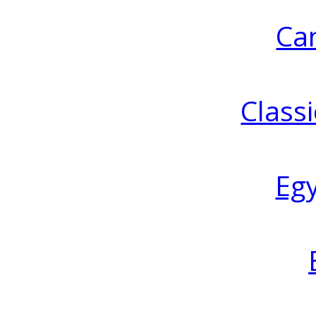
Ca
Classi
Eg