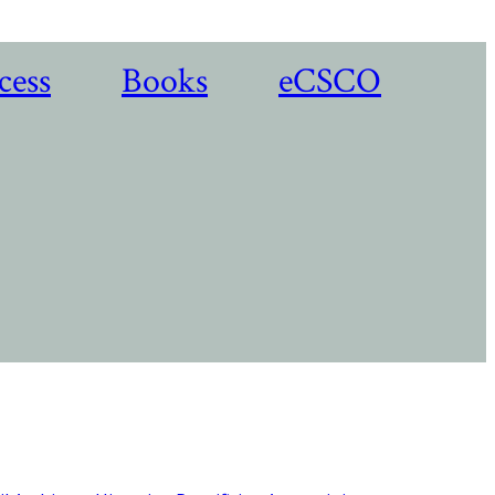
cess
Books
eCSCO