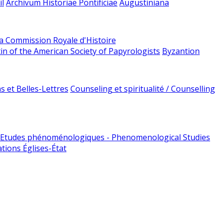
l
Archivum Historiae Pontificiae
Augustiniana
la Commission Royale d'Histoire
tin of the American Society of Papyrologists
Byzantion
 et Belles-Lettres
Counseling et spiritualité / Counselling
Etudes phénoménologiques - Phenomenological Studies
tions Églises-État