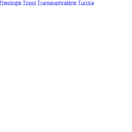
 Theologie
Topoi
Transeuphratène
Turcica