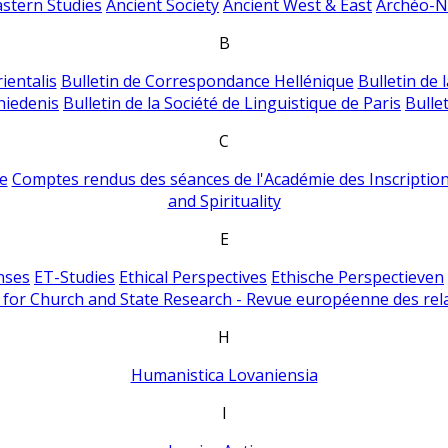
astern Studies
Ancient Society
Ancient West & East
Archéo-Ni
B
ientalis
Bulletin de Correspondance Hellénique
Bulletin de 
hiedenis
Bulletin de la Société de Linguistique de Paris
Bulle
C
e
Comptes rendus des séances de l'Académie des Inscriptions
and Spirituality
E
nses
ET-Studies
Ethical Perspectives
Ethische Perspectieven
for Church and State Research - Revue européenne des rela
H
Humanistica Lovaniensia
I