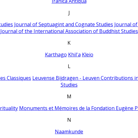
Iranica Antiqua
J
tudies
Journal of Septuagint and Cognate Studies
Journal o
Journal of the International Association of Buddhist Studies
K
Karthago
Khil'a
Kleio
L
es Classiques
Leuvense Bijdragen - Leuven Contributions in
Studies
M
ituality
Monuments et Mémoires de la Fondation Eugène P
N
Naamkunde