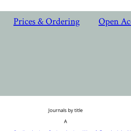
Prices & Ordering
Open Ac
Journals by title
A