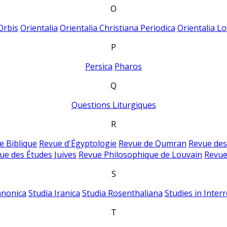
O
Orbis
Orientalia
Orientalia Christiana Periodica
Orientalia Lo
P
Persica
Pharos
Q
Questions Liturgiques
R
e Biblique
Revue d'Égyptologie
Revue de Qumran
Revue des
ue des Études Juives
Revue Philosophique de Louvain
Revue
S
anonica
Studia Iranica
Studia Rosenthaliana
Studies in Inter
T