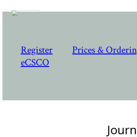
Register
Prices & Orderi
eCSCO
Journ