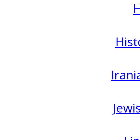
H
Hist
Irani
Jewi