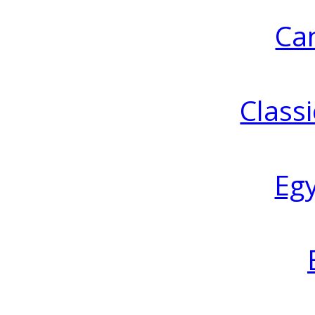
Ca
Classi
Eg