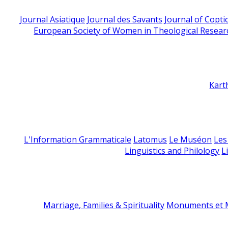
Journal Asiatique
Journal des Savants
Journal of Copti
European Society of Women in Theological Resear
Kart
L'Information Grammaticale
Latomus
Le Muséon
Les
Linguistics and Philology
L
Marriage, Families & Spirituality
Monuments et M