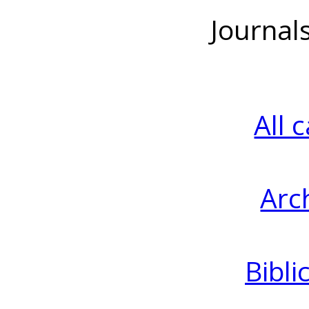
Journal
All 
Arc
Bibli