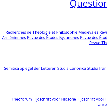
Question
Recherches de Théologie et Philosophie Médiévales
Revu
Arméniennes
Revue des Études Byzantines
Revue des Étu
Revue Th
Semitica
Spiegel der Letteren
Studia Canonica
Studia Iran
Theoforum
Tijdschrift voor Filosofie
Tijdschrift voor
Transe