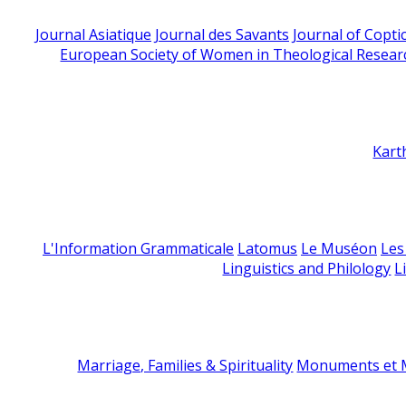
Journal Asiatique
Journal des Savants
Journal of Copti
European Society of Women in Theological Resear
Kart
L'Information Grammaticale
Latomus
Le Muséon
Les
Linguistics and Philology
L
Marriage, Families & Spirituality
Monuments et M