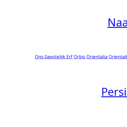
Na
Ons Geestelijk Erf
Orbis
Orientalia
Oriental
Pers