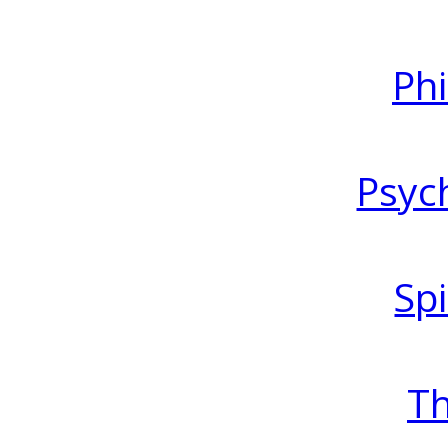
Ph
Psyc
Spi
T