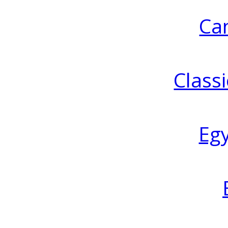
Ca
Classi
Eg