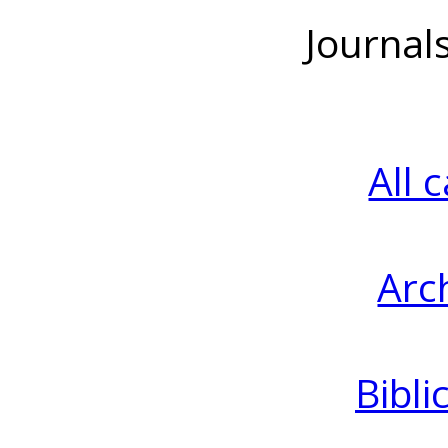
Journal
All 
Arc
Bibli