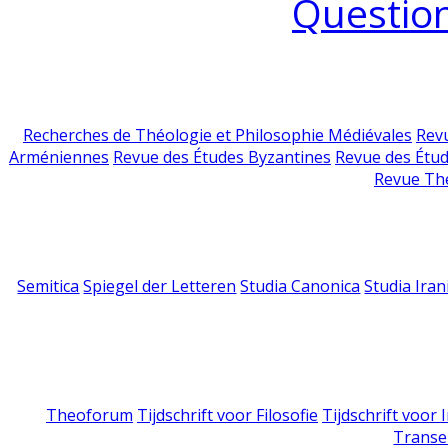
Question
Recherches de Théologie et Philosophie Médiévales
Revu
Arméniennes
Revue des Études Byzantines
Revue des Étu
Revue Th
Semitica
Spiegel der Letteren
Studia Canonica
Studia Iran
Theoforum
Tijdschrift voor Filosofie
Tijdschrift voor
Transe