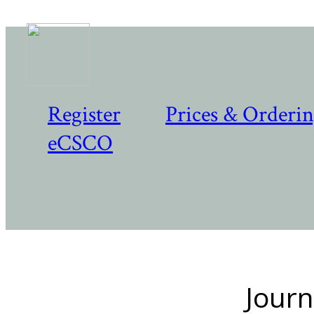
Register
Prices & Orderi
eCSCO
Journ