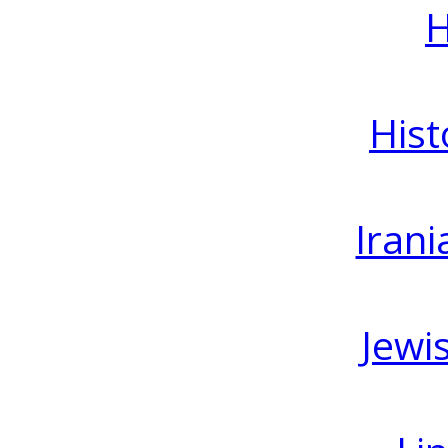
H
Hist
Irani
Jewi