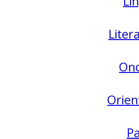
Lin
Liter
Ono
Orien
Pa