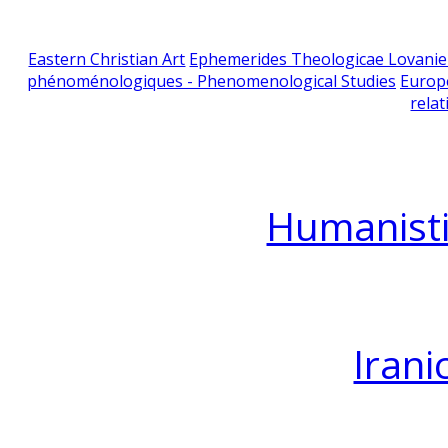
Eastern Christian Art
Ephemerides Theologicae Lovani
phénoménologiques - Phenomenological Studies
Europ
relat
Humanisti
Irani