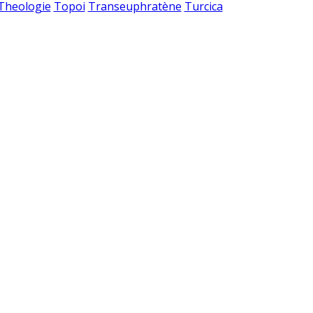
 Theologie
Topoi
Transeuphratène
Turcica