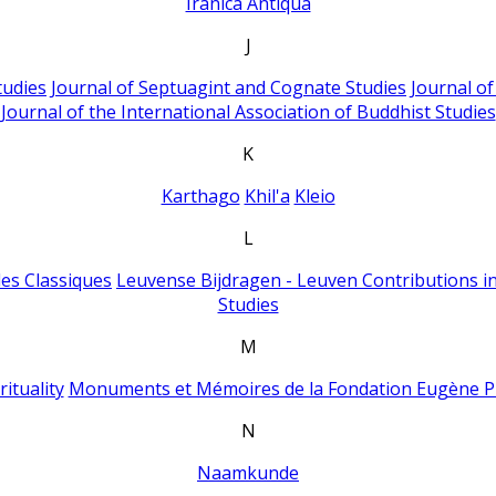
Iranica Antiqua
J
tudies
Journal of Septuagint and Cognate Studies
Journal o
Journal of the International Association of Buddhist Studies
K
Karthago
Khil'a
Kleio
L
es Classiques
Leuvense Bijdragen - Leuven Contributions in
Studies
M
ituality
Monuments et Mémoires de la Fondation Eugène P
N
Naamkunde