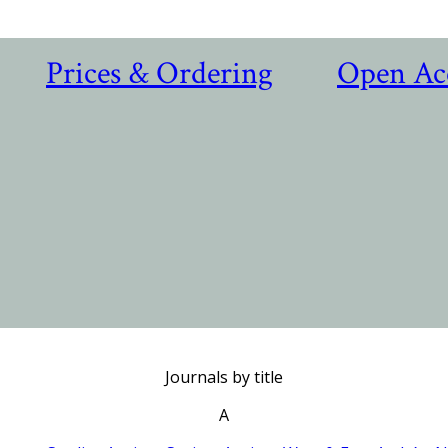
Prices & Ordering
Open Ac
Journals by title
A