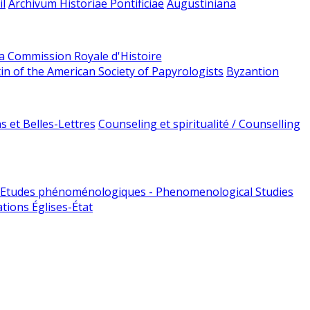
l
Archivum Historiae Pontificiae
Augustiniana
la Commission Royale d'Histoire
tin of the American Society of Papyrologists
Byzantion
 et Belles-Lettres
Counseling et spiritualité / Counselling
Etudes phénoménologiques - Phenomenological Studies
tions Églises-État