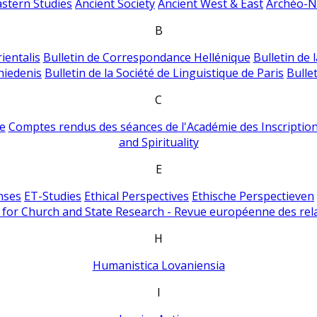
astern Studies
Ancient Society
Ancient West & East
Archéo-Ni
B
ientalis
Bulletin de Correspondance Hellénique
Bulletin de 
hiedenis
Bulletin de la Société de Linguistique de Paris
Bulle
C
e
Comptes rendus des séances de l'Académie des Inscriptions
and Spirituality
E
nses
ET-Studies
Ethical Perspectives
Ethische Perspectieven
for Church and State Research - Revue européenne des rela
H
Humanistica Lovaniensia
I