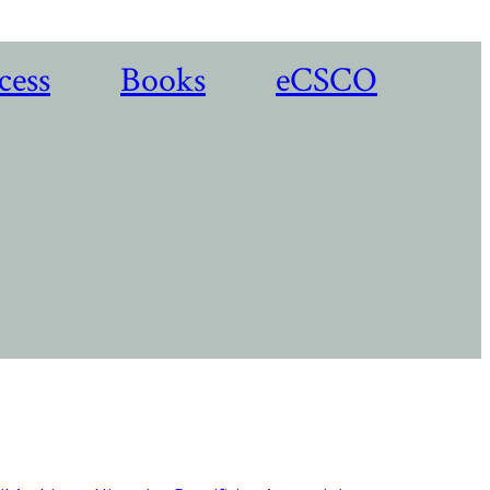
cess
Books
eCSCO