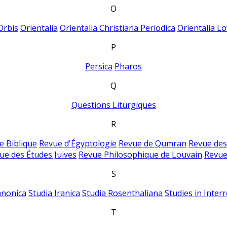
O
Orbis
Orientalia
Orientalia Christiana Periodica
Orientalia Lo
P
Persica
Pharos
Q
Questions Liturgiques
R
e Biblique
Revue d'Égyptologie
Revue de Qumran
Revue des
ue des Études Juives
Revue Philosophique de Louvain
Revue
S
anonica
Studia Iranica
Studia Rosenthaliana
Studies in Inter
T