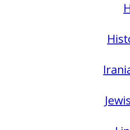
H
Hist
Irani
Jewi