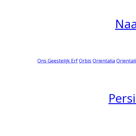
Na
Ons Geestelijk Erf
Orbis
Orientalia
Oriental
Pers