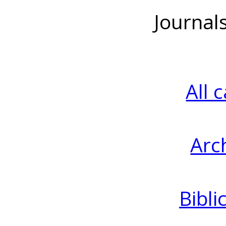
Journal
All 
Arc
Bibli