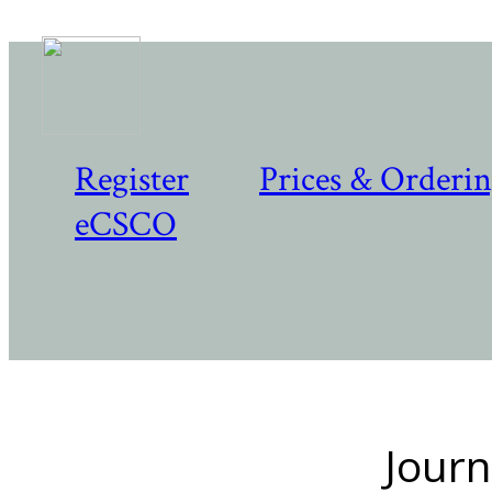
Register
Prices & Orderi
eCSCO
Journ