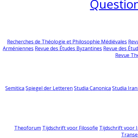
Question
Recherches de Théologie et Philosophie Médiévales
Revu
Arméniennes
Revue des Études Byzantines
Revue des Étu
Revue Th
Semitica
Spiegel der Letteren
Studia Canonica
Studia Iran
Theoforum
Tijdschrift voor Filosofie
Tijdschrift voor
Transe