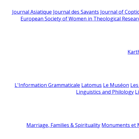
Journal Asiatique
Journal des Savants
Journal of Copti
European Society of Women in Theological Resear
Kart
L'Information Grammaticale
Latomus
Le Muséon
Les
Linguistics and Philology
L
Marriage, Families & Spirituality
Monuments et M