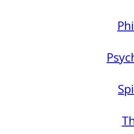
Ph
Psyc
Spi
T