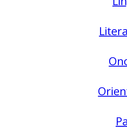
Lin
Liter
Ono
Orien
Pa