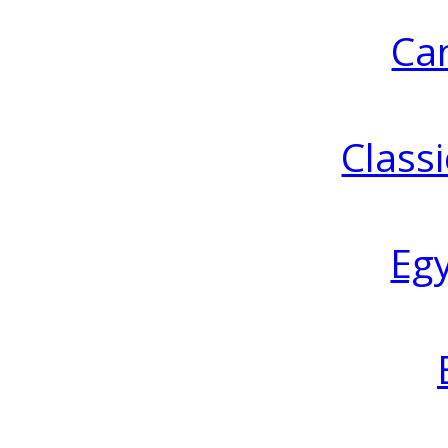
Ca
Classi
Eg