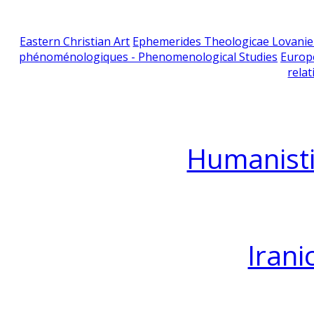
Eastern Christian Art
Ephemerides Theologicae Lovani
phénoménologiques - Phenomenological Studies
Europ
relat
Humanisti
Irani