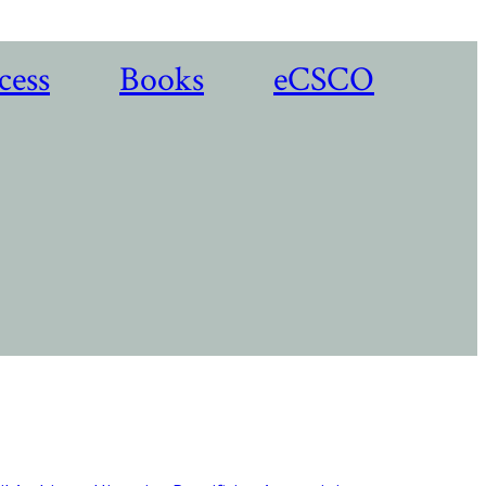
cess
Books
eCSCO