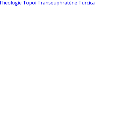
 Theologie
Topoi
Transeuphratène
Turcica