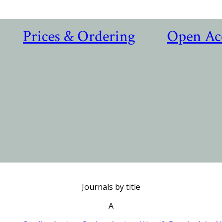
Prices & Ordering
Open Ac
Journals by title
A