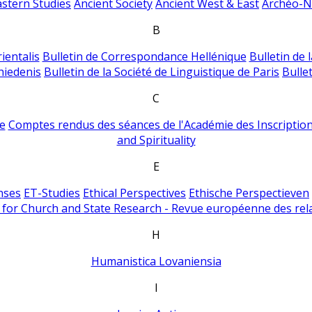
astern Studies
Ancient Society
Ancient West & East
Archéo-Ni
B
ientalis
Bulletin de Correspondance Hellénique
Bulletin de 
hiedenis
Bulletin de la Société de Linguistique de Paris
Bulle
C
e
Comptes rendus des séances de l'Académie des Inscriptions
and Spirituality
E
nses
ET-Studies
Ethical Perspectives
Ethische Perspectieven
for Church and State Research - Revue européenne des rela
H
Humanistica Lovaniensia
I