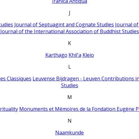
Iranica Antiqua
J
tudies
Journal of Septuagint and Cognate Studies
Journal o
Journal of the International Association of Buddhist Studies
K
Karthago
Khil'a
Kleio
L
es Classiques
Leuvense Bijdragen - Leuven Contributions in
Studies
M
ituality
Monuments et Mémoires de la Fondation Eugène P
N
Naamkunde