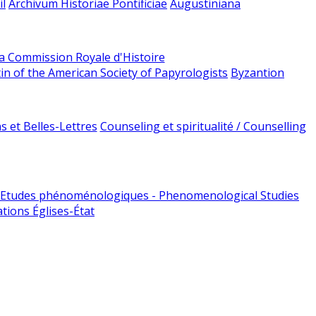
l
Archivum Historiae Pontificiae
Augustiniana
la Commission Royale d'Histoire
tin of the American Society of Papyrologists
Byzantion
 et Belles-Lettres
Counseling et spiritualité / Counselling
Etudes phénoménologiques - Phenomenological Studies
tions Églises-État