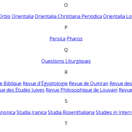
O
Orbis
Orientalia
Orientalia Christiana Periodica
Orientalia Lo
P
Persica
Pharos
Q
Questions Liturgiques
R
e Biblique
Revue d'Égyptologie
Revue de Qumran
Revue des
ue des Études Juives
Revue Philosophique de Louvain
Revue
S
anonica
Studia Iranica
Studia Rosenthaliana
Studies in Inter
T