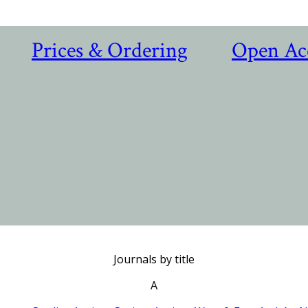
Prices & Ordering
Open Ac
Journals by title
A