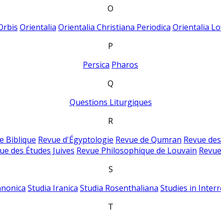
O
Orbis
Orientalia
Orientalia Christiana Periodica
Orientalia Lo
P
Persica
Pharos
Q
Questions Liturgiques
R
e Biblique
Revue d'Égyptologie
Revue de Qumran
Revue des
ue des Études Juives
Revue Philosophique de Louvain
Revue
S
anonica
Studia Iranica
Studia Rosenthaliana
Studies in Inter
T