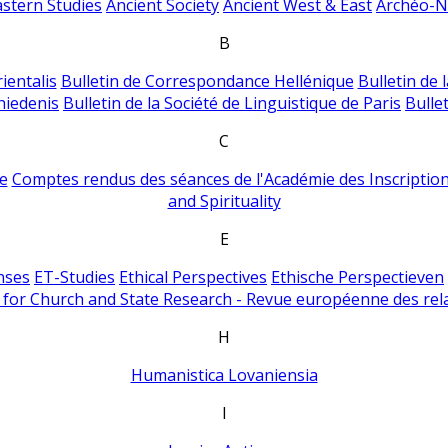
astern Studies
Ancient Society
Ancient West & East
Archéo-Ni
B
ientalis
Bulletin de Correspondance Hellénique
Bulletin de 
hiedenis
Bulletin de la Société de Linguistique de Paris
Bulle
C
e
Comptes rendus des séances de l'Académie des Inscriptions
and Spirituality
E
nses
ET-Studies
Ethical Perspectives
Ethische Perspectieven
for Church and State Research - Revue européenne des rela
H
Humanistica Lovaniensia
I