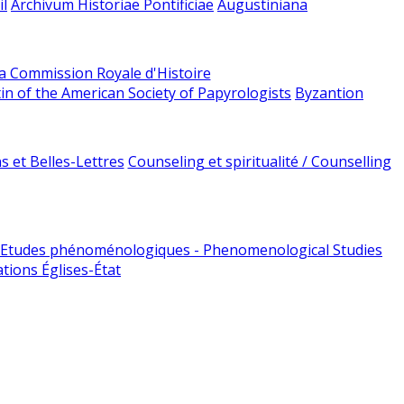
l
Archivum Historiae Pontificiae
Augustiniana
la Commission Royale d'Histoire
tin of the American Society of Papyrologists
Byzantion
 et Belles-Lettres
Counseling et spiritualité / Counselling
Etudes phénoménologiques - Phenomenological Studies
tions Églises-État