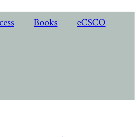
cess
Books
eCSCO