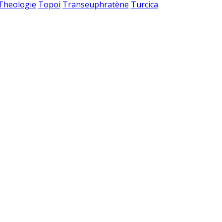
 Theologie
Topoi
Transeuphratène
Turcica