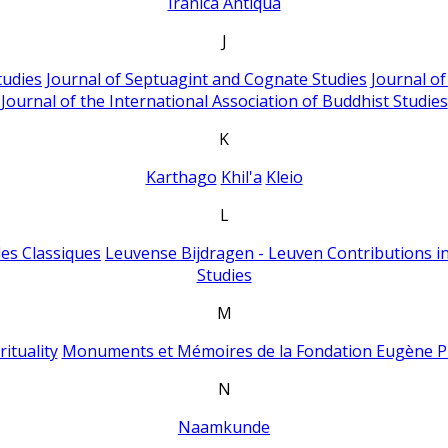
Iranica Antiqua
J
tudies
Journal of Septuagint and Cognate Studies
Journal o
Journal of the International Association of Buddhist Studies
K
Karthago
Khil'a
Kleio
L
es Classiques
Leuvense Bijdragen - Leuven Contributions in
Studies
M
ituality
Monuments et Mémoires de la Fondation Eugène P
N
Naamkunde