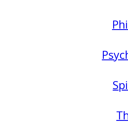
Ph
Psyc
Spi
T