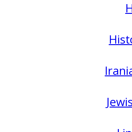
H
Hist
Irani
Jewi