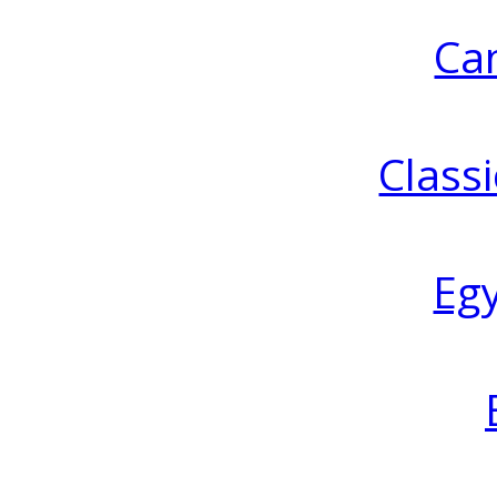
Ca
Classi
Eg