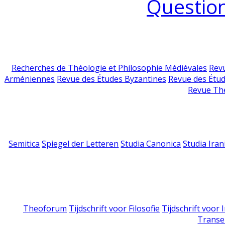
Question
Recherches de Théologie et Philosophie Médiévales
Revu
Arméniennes
Revue des Études Byzantines
Revue des Étu
Revue Th
Semitica
Spiegel der Letteren
Studia Canonica
Studia Iran
Theoforum
Tijdschrift voor Filosofie
Tijdschrift voor
Transe