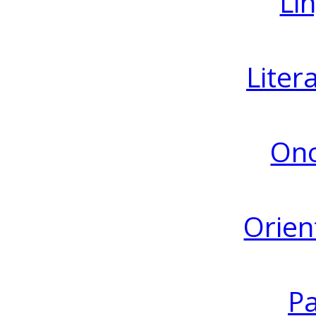
Lin
Liter
Ono
Orien
Pa