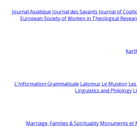
Journal Asiatique
Journal des Savants
Journal of Copti
European Society of Women in Theological Resear
Kart
L'Information Grammaticale
Latomus
Le Muséon
Les
Linguistics and Philology
L
Marriage, Families & Spirituality
Monuments et M