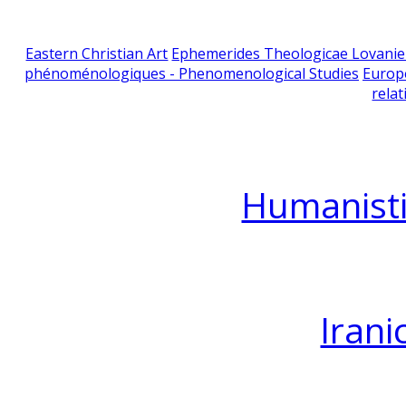
Eastern Christian Art
Ephemerides Theologicae Lovani
phénoménologiques - Phenomenological Studies
Europ
relat
Humanisti
Irani