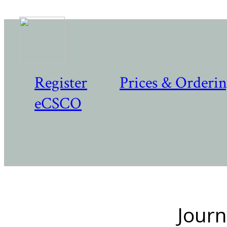
Register
Prices & Orderi
eCSCO
Journ