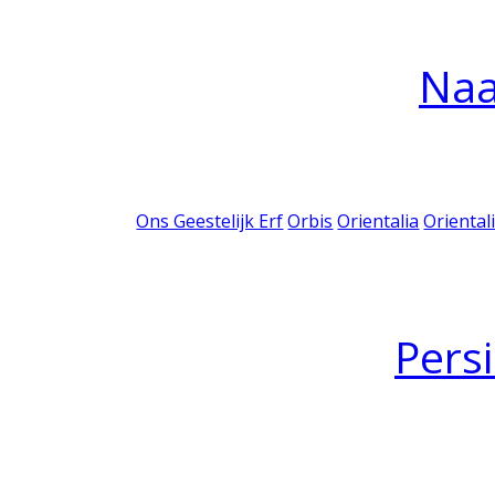
Na
Ons Geestelijk Erf
Orbis
Orientalia
Oriental
Pers