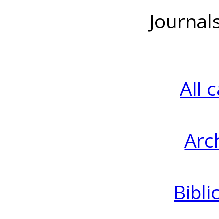
Journal
All 
Arc
Bibli