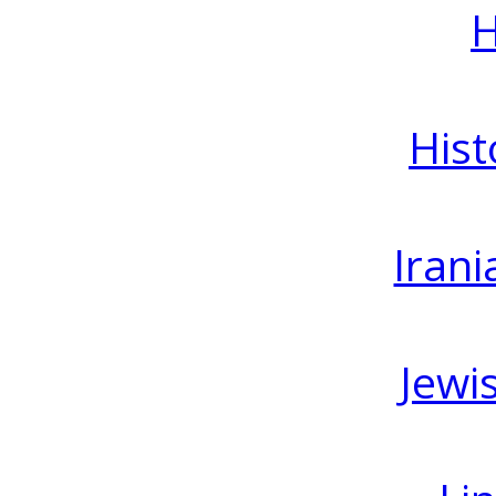
H
Hist
Irani
Jewi