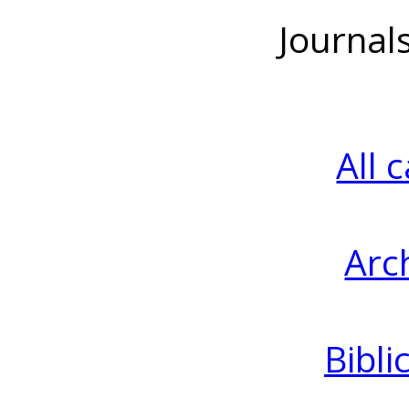
Journal
All 
Arc
Bibli