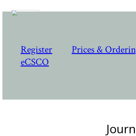
Register
Prices & Orderi
eCSCO
Journ