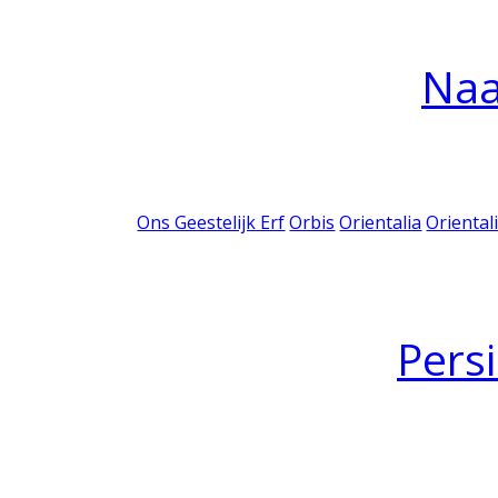
Na
Ons Geestelijk Erf
Orbis
Orientalia
Oriental
Pers