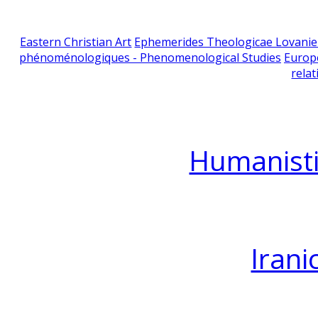
Eastern Christian Art
Ephemerides Theologicae Lovani
phénoménologiques - Phenomenological Studies
Europ
relat
Humanisti
Irani