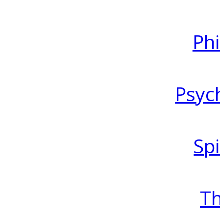
Ph
Psyc
Spi
T