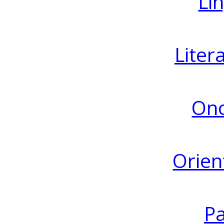
Lin
Liter
Ono
Orien
Pa