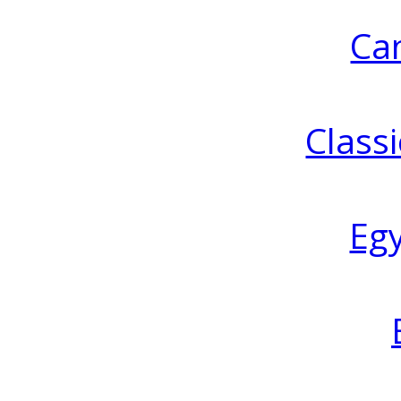
Ca
Classi
Eg