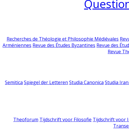
Question
Recherches de Théologie et Philosophie Médiévales
Revu
Arméniennes
Revue des Études Byzantines
Revue des Étu
Revue Th
Semitica
Spiegel der Letteren
Studia Canonica
Studia Iran
Theoforum
Tijdschrift voor Filosofie
Tijdschrift voor
Transe