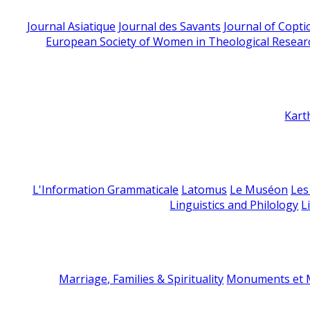
Journal Asiatique
Journal des Savants
Journal of Copti
European Society of Women in Theological Resear
Kart
L'Information Grammaticale
Latomus
Le Muséon
Les
Linguistics and Philology
L
Marriage, Families & Spirituality
Monuments et M