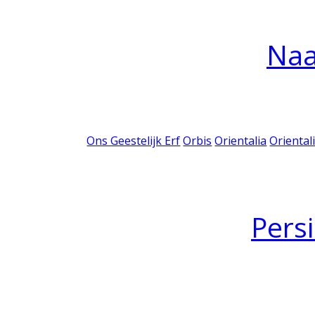
Na
Ons Geestelijk Erf
Orbis
Orientalia
Oriental
Pers