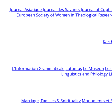
Journal Asiatique
Journal des Savants
Journal of Copti
European Society of Women in Theological Resear
Kart
L'Information Grammaticale
Latomus
Le Muséon
Les
Linguistics and Philology
L
Marriage, Families & Spirituality
Monuments et M