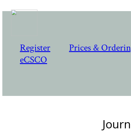
Register
Prices & Orderi
eCSCO
Journ