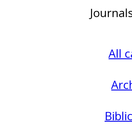
Journal
All 
Arc
Bibli