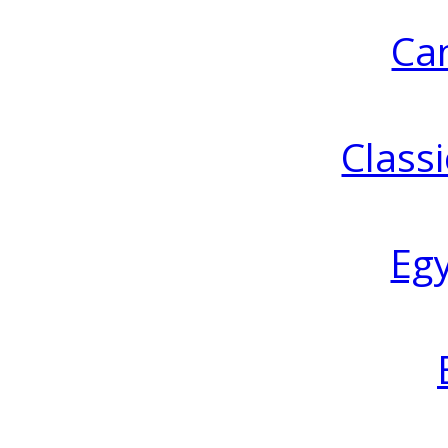
Ca
Classi
Eg