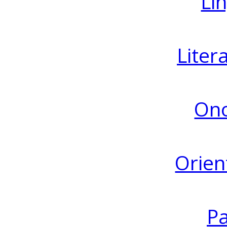
Lin
Liter
Ono
Orien
Pa