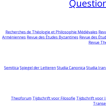
Question
Recherches de Théologie et Philosophie Médiévales
Revu
Arméniennes
Revue des Études Byzantines
Revue des Étu
Revue Th
Semitica
Spiegel der Letteren
Studia Canonica
Studia Iran
Theoforum
Tijdschrift voor Filosofie
Tijdschrift voor
Transe