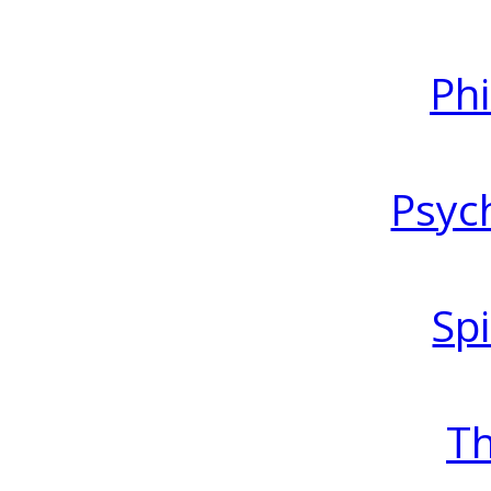
Ph
Psyc
Spi
T