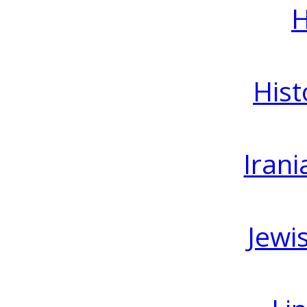
H
Hist
Irani
Jewi