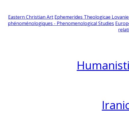
Eastern Christian Art
Ephemerides Theologicae Lovani
phénoménologiques - Phenomenological Studies
Europ
relat
Humanisti
Irani