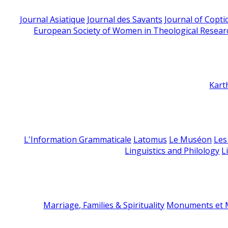
Journal Asiatique
Journal des Savants
Journal of Copti
European Society of Women in Theological Resear
Kart
L'Information Grammaticale
Latomus
Le Muséon
Les
Linguistics and Philology
L
Marriage, Families & Spirituality
Monuments et M