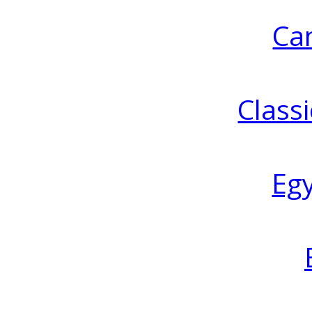
Ca
Classi
Eg