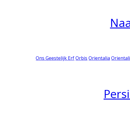
Na
Ons Geestelijk Erf
Orbis
Orientalia
Oriental
Pers