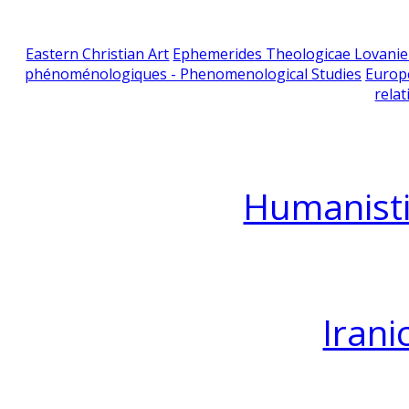
Eastern Christian Art
Ephemerides Theologicae Lovani
phénoménologiques - Phenomenological Studies
Europ
relat
Humanisti
Irani