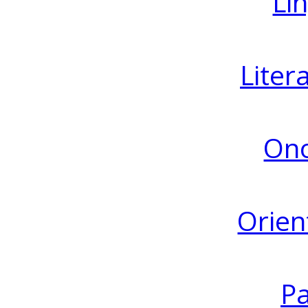
Lin
Liter
Ono
Orien
Pa