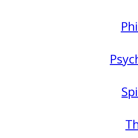
Ph
Psyc
Spi
T