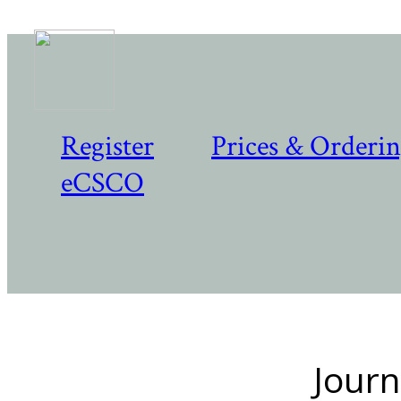
Register
Prices & Orderi
eCSCO
Journ