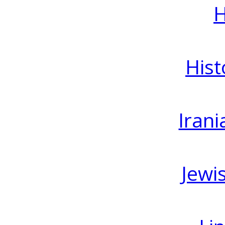
H
Hist
Irani
Jewi