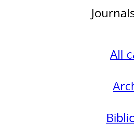
Journal
All 
Arc
Bibli