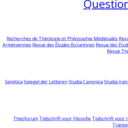
Question
Recherches de Théologie et Philosophie Médiévales
Revu
Arméniennes
Revue des Études Byzantines
Revue des Étu
Revue Th
Semitica
Spiegel der Letteren
Studia Canonica
Studia Iran
Theoforum
Tijdschrift voor Filosofie
Tijdschrift voor
Transe