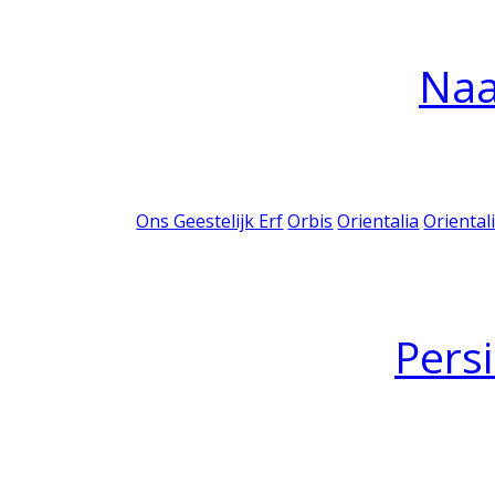
Na
Ons Geestelijk Erf
Orbis
Orientalia
Oriental
Pers