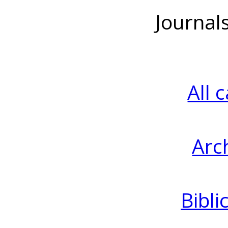
Journal
All 
Arc
Bibli