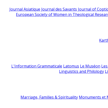
Journal Asiatique
Journal des Savants
Journal of Copti
European Society of Women in Theological Resear
Kart
L'Information Grammaticale
Latomus
Le Muséon
Les
Linguistics and Philology
L
Marriage, Families & Spirituality
Monuments et M