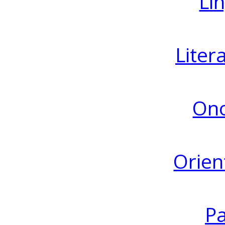
Lin
Liter
Ono
Orien
Pa