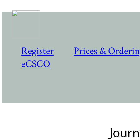
Register
Prices & Orderi
eCSCO
Journ