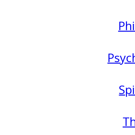
Ph
Psyc
Spi
T