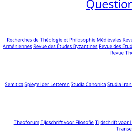
Question
Recherches de Théologie et Philosophie Médiévales
Revu
Arméniennes
Revue des Études Byzantines
Revue des Étu
Revue Th
Semitica
Spiegel der Letteren
Studia Canonica
Studia Iran
Theoforum
Tijdschrift voor Filosofie
Tijdschrift voor
Transe