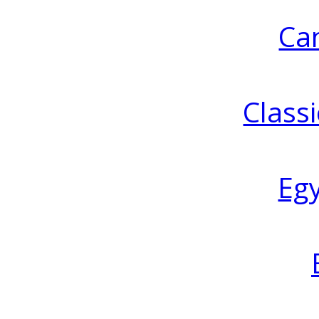
Ca
Classi
Eg