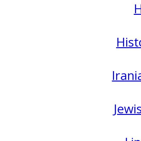
H
Hist
Irani
Jewi