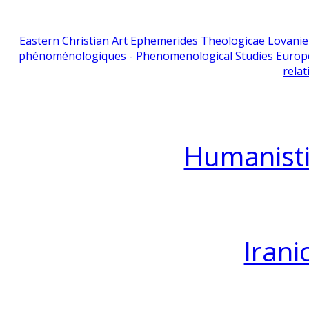
Eastern Christian Art
Ephemerides Theologicae Lovani
phénoménologiques - Phenomenological Studies
Europ
relat
Humanisti
Irani