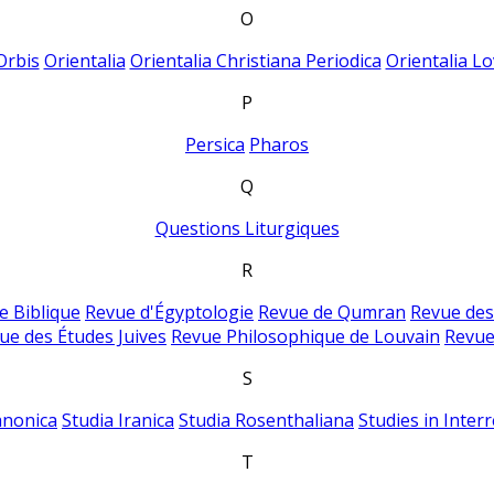
O
Orbis
Orientalia
Orientalia Christiana Periodica
Orientalia Lo
P
Persica
Pharos
Q
Questions Liturgiques
R
e Biblique
Revue d'Égyptologie
Revue de Qumran
Revue des
ue des Études Juives
Revue Philosophique de Louvain
Revue
S
anonica
Studia Iranica
Studia Rosenthaliana
Studies in Inter
T