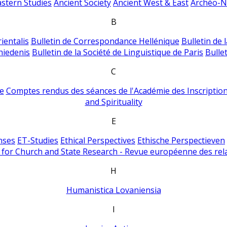
astern Studies
Ancient Society
Ancient West & East
Archéo-Ni
B
ientalis
Bulletin de Correspondance Hellénique
Bulletin de 
hiedenis
Bulletin de la Société de Linguistique de Paris
Bulle
C
e
Comptes rendus des séances de l'Académie des Inscriptions
and Spirituality
E
nses
ET-Studies
Ethical Perspectives
Ethische Perspectieven
for Church and State Research - Revue européenne des rela
H
Humanistica Lovaniensia
I