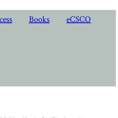
cess
Books
eCSCO