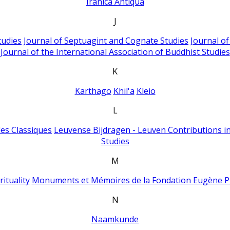
Iranica Antiqua
J
tudies
Journal of Septuagint and Cognate Studies
Journal o
Journal of the International Association of Buddhist Studies
K
Karthago
Khil'a
Kleio
L
es Classiques
Leuvense Bijdragen - Leuven Contributions in
Studies
M
ituality
Monuments et Mémoires de la Fondation Eugène P
N
Naamkunde