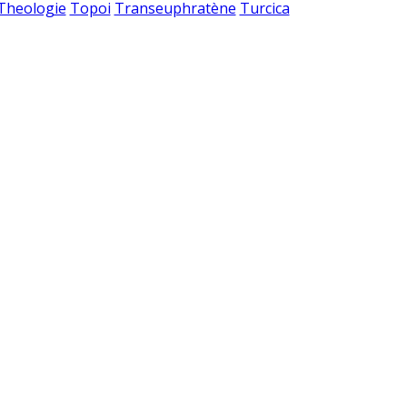
 Theologie
Topoi
Transeuphratène
Turcica