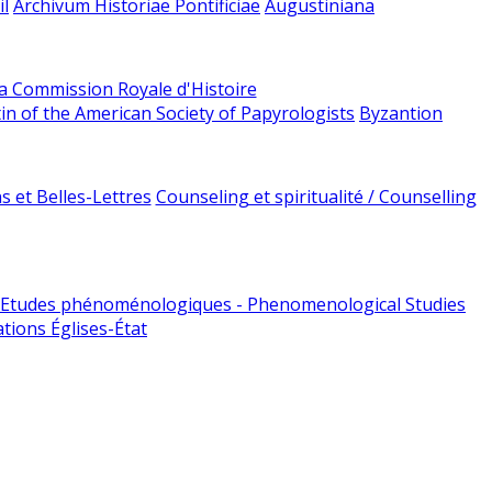
l
Archivum Historiae Pontificiae
Augustiniana
la Commission Royale d'Histoire
tin of the American Society of Papyrologists
Byzantion
 et Belles-Lettres
Counseling et spiritualité / Counselling
Etudes phénoménologiques - Phenomenological Studies
tions Églises-État