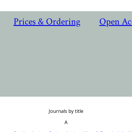
Prices & Ordering
Open Ac
Journals by title
A