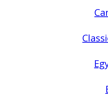
Ca
Classi
Eg