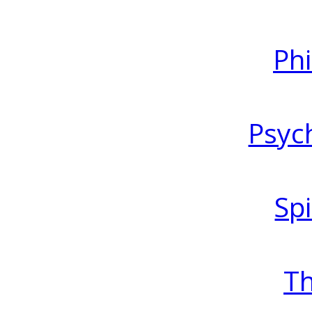
Ph
Psyc
Spi
T