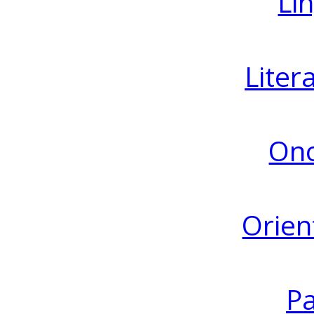
Lin
Liter
Ono
Orien
Pa