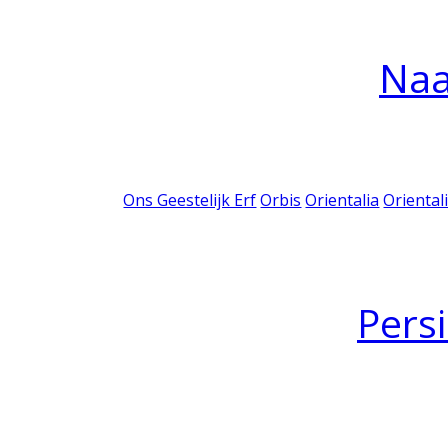
Na
Ons Geestelijk Erf
Orbis
Orientalia
Oriental
Pers