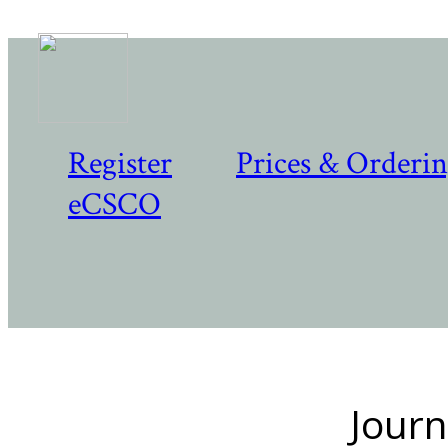
Register
Prices & Orderi
eCSCO
Journ