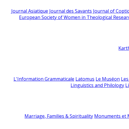
Journal Asiatique
Journal des Savants
Journal of Copti
European Society of Women in Theological Resear
Kart
L'Information Grammaticale
Latomus
Le Muséon
Les
Linguistics and Philology
L
Marriage, Families & Spirituality
Monuments et M