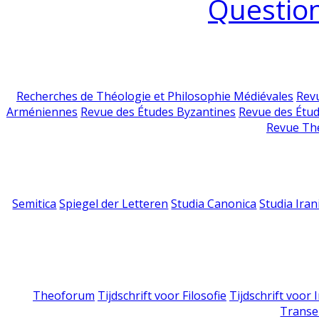
Question
Recherches de Théologie et Philosophie Médiévales
Revu
Arméniennes
Revue des Études Byzantines
Revue des Étu
Revue Th
Semitica
Spiegel der Letteren
Studia Canonica
Studia Iran
Theoforum
Tijdschrift voor Filosofie
Tijdschrift voor
Transe