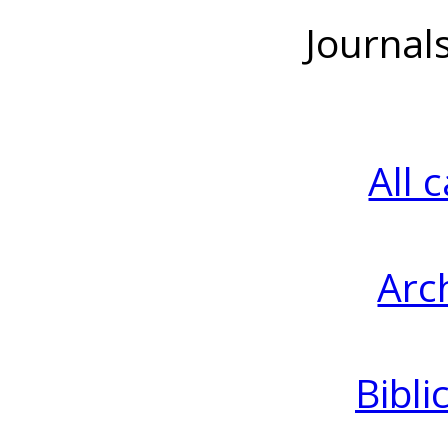
Journal
All 
Arc
Bibli