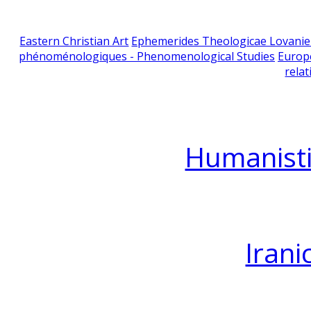
Eastern Christian Art
Ephemerides Theologicae Lovani
phénoménologiques - Phenomenological Studies
Europ
relat
Humanisti
Irani