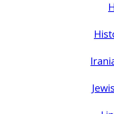
H
Hist
Irani
Jewi