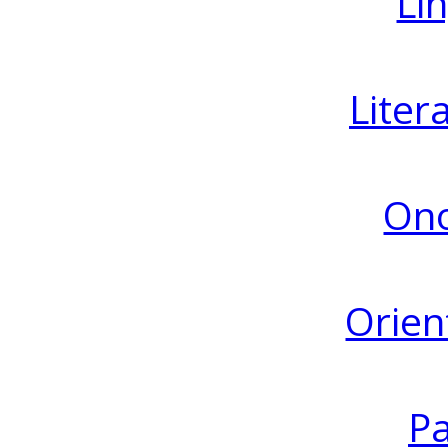
Lin
Liter
Ono
Orien
Pa