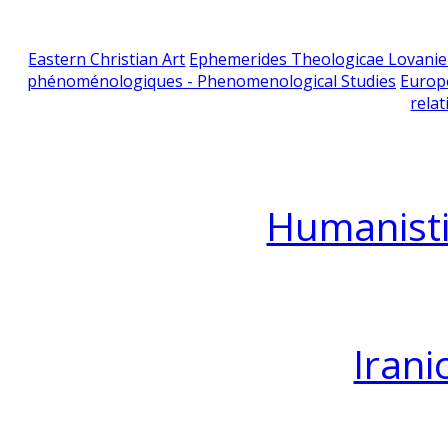
Eastern Christian Art
Ephemerides Theologicae Lovani
phénoménologiques - Phenomenological Studies
Europ
relat
Humanisti
Irani