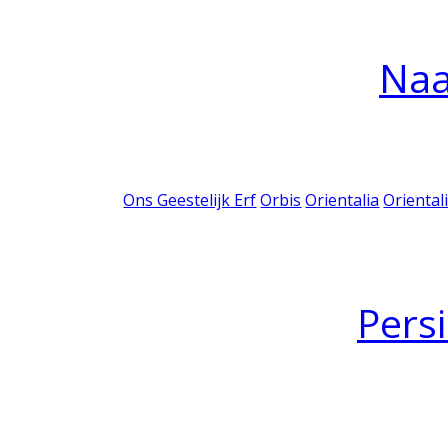
Na
Ons Geestelijk Erf
Orbis
Orientalia
Oriental
Pers