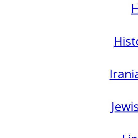
H
Hist
Irani
Jewi