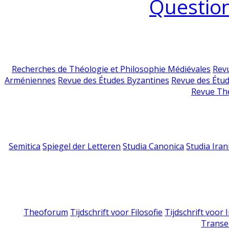
Question
Recherches de Théologie et Philosophie Médiévales
Revu
Arméniennes
Revue des Études Byzantines
Revue des Étu
Revue Th
Semitica
Spiegel der Letteren
Studia Canonica
Studia Iran
Theoforum
Tijdschrift voor Filosofie
Tijdschrift voor
Transe