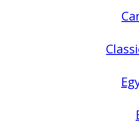
Ca
Classi
Eg