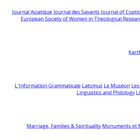
Journal Asiatique
Journal des Savants
Journal of Copti
European Society of Women in Theological Resear
Kart
L'Information Grammaticale
Latomus
Le Muséon
Les
Linguistics and Philology
L
Marriage, Families & Spirituality
Monuments et M