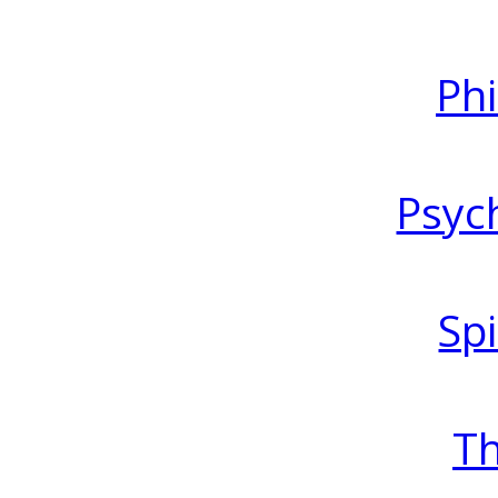
Ph
Psyc
Spi
T