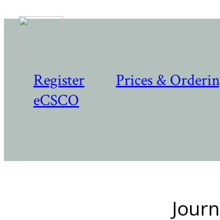
Register
Prices & Orderi
eCSCO
Journ