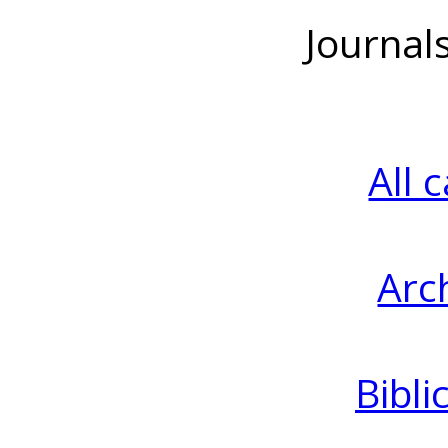
Journal
All 
Arc
Bibli