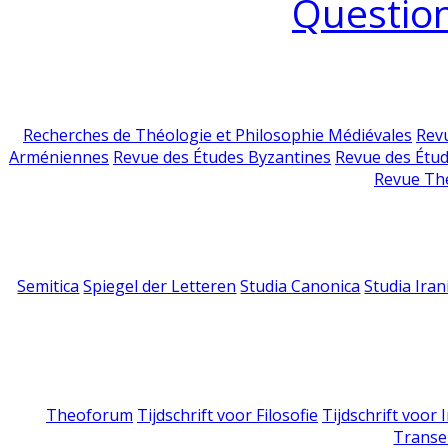
Question
Recherches de Théologie et Philosophie Médiévales
Revu
Arméniennes
Revue des Études Byzantines
Revue des Étu
Revue Th
Semitica
Spiegel der Letteren
Studia Canonica
Studia Iran
Theoforum
Tijdschrift voor Filosofie
Tijdschrift voor
Transe