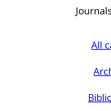
Journal
All 
Arc
Bibli