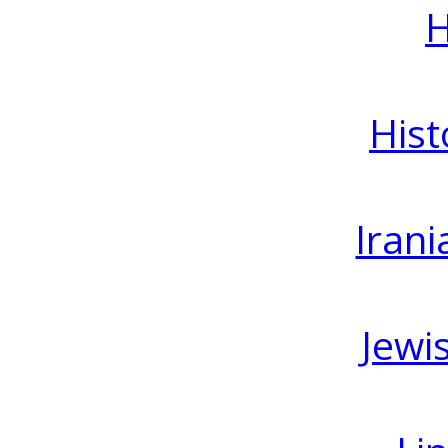
H
Hist
Irani
Jewi