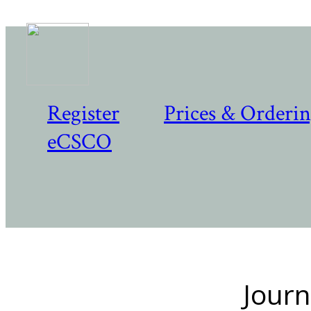
Register
Prices & Orderi
eCSCO
Journ