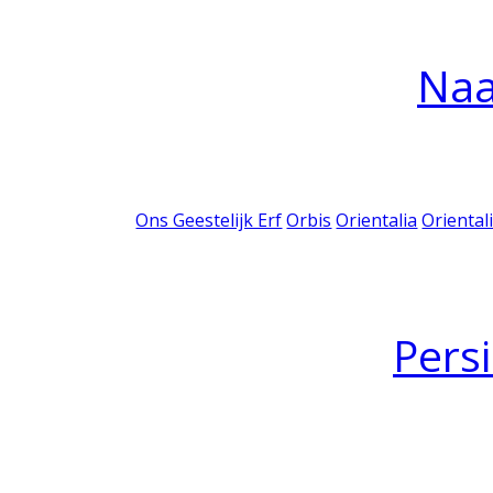
Na
Ons Geestelijk Erf
Orbis
Orientalia
Oriental
Pers