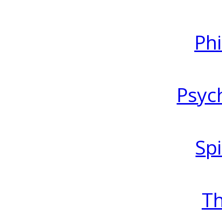
Ph
Psyc
Spi
T