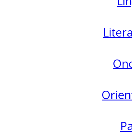
Lin
Liter
Ono
Orien
Pa