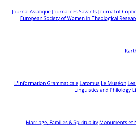
Journal Asiatique
Journal des Savants
Journal of Copti
European Society of Women in Theological Resear
Kart
L'Information Grammaticale
Latomus
Le Muséon
Les
Linguistics and Philology
L
Marriage, Families & Spirituality
Monuments et M