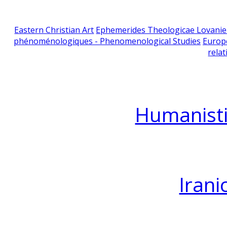
Eastern Christian Art
Ephemerides Theologicae Lovani
phénoménologiques - Phenomenological Studies
Europ
relat
Humanisti
Irani