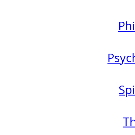
Ph
Psyc
Spi
T