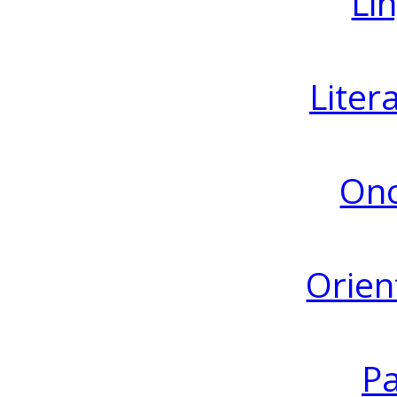
Lin
Liter
Ono
Orien
Pa