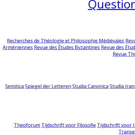
Question
Recherches de Théologie et Philosophie Médiévales
Revu
Arméniennes
Revue des Études Byzantines
Revue des Étu
Revue Th
Semitica
Spiegel der Letteren
Studia Canonica
Studia Iran
Theoforum
Tijdschrift voor Filosofie
Tijdschrift voor
Transe