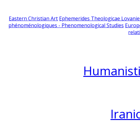
Eastern Christian Art
Ephemerides Theologicae Lovani
phénoménologiques - Phenomenological Studies
Europ
relat
Humanisti
Irani