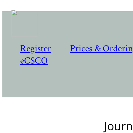
Register
Prices & Orderi
eCSCO
Journ