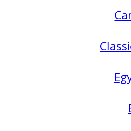
Ca
Classi
Eg