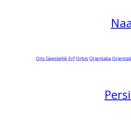
Na
Ons Geestelijk Erf
Orbis
Orientalia
Oriental
Pers