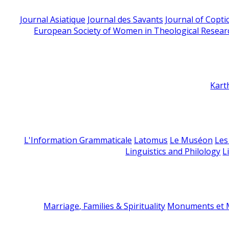
Journal Asiatique
Journal des Savants
Journal of Copti
European Society of Women in Theological Resear
Kart
L'Information Grammaticale
Latomus
Le Muséon
Les
Linguistics and Philology
L
Marriage, Families & Spirituality
Monuments et M