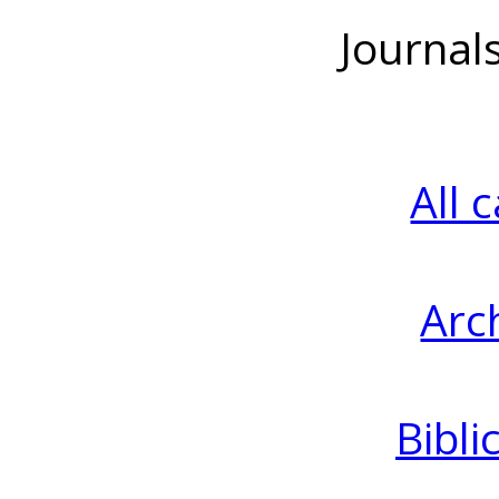
Journal
All 
Arc
Bibli