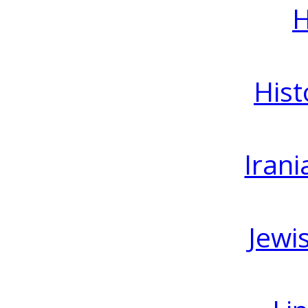
H
Hist
Irani
Jewi